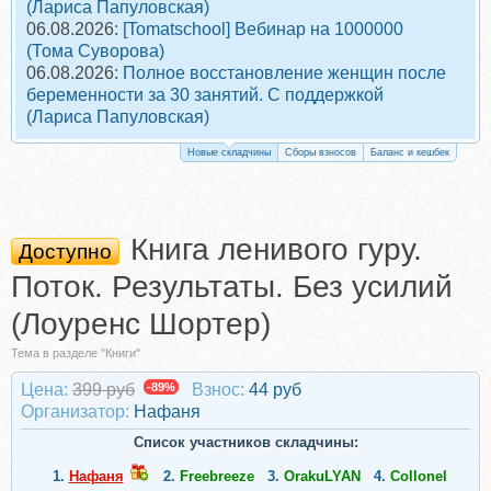
(Лариса Папуловская)
06.08.2026:
[Tomatschool] Вебинар на 1000000
(Тома Суворова)
06.08.2026:
Полное восстановление женщин после
беременности за 30 занятий. С поддержкой
(Лариса Папуловская)
Новые складчины
Сборы взносов
Баланс и кешбек
Книга ленивого гуру.
Доступно
Поток. Результаты. Без усилий
(Лоуренс Шортер)
Тема в разделе "Книги"
Цена:
399 руб
-89%
Взнос:
44 руб
Организатор:
Нафаня
Список участников складчины:
1.
Нафаня
2.
Freebreeze
3.
OrakuLYAN
4.
Collonel