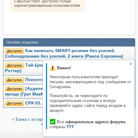
Скрытый текст. Доступен только
зарегистрированным пользователям.
Похожие складчины
Как написать SMART-резюме без усилий.
Доступно
Собеседование без усилий. 2 книги (Раиса Сорокина)
Тай-Цзи Ци-Гун. Усилие без усилий (Михаил
Доступно
Важно!
Роттер)
Некоторым пользователям приходят
Психотерапия без усилий (Сергей Саянов)
Доступно
письма, маскирующиеся под сообщения от
Складчины.
[Аудиокнига] Без усилий. Пусть главное станет
Доступно
проще (Грег МакКеон)
Пожалуйста, не переходите по
подозрительным ссылкам и всегда
CPA V3. Добываем деньги без особых усилий
Доступно
проверяйте адрес сайта перед входом в
аккаунт.
<
Банка с историями (Эмили Ньюбургер)
|
100 штук из листа
Все
официальные адреса форума
бумаги А4 (Джудит Хэннам)
>
собраны
ТУТ