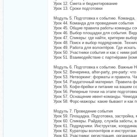
Урок 12. Смета и бюджетирование
Урок 13. Сроки подготовки
Модуль 5. Подготовка к событию. Команда, 
Урок 44. Команда для проведения события
Урок 45. Общие правила работы команды со
Урок 46. Выбор площадки для события. Ви
Урок 47. Спикеры: где найти, критерии выб
Урок 48. Поиск и выбор подрядчиков. Техни
Урок 49. Работа для волонтёров. Где искать
Урок 50. Участники события и как с ними ра
Урок 51. Взаимодействие с партнёрами (ко
Модуль 6. Подготовка к событию. Важные Н
Урок 52. Вечеринка, after-party, pre-party: ч
Урок 53. Нетворкинг: форматы и правила. Ч
Урок 54. Раздаточный материал. Правила фо
Урок 55. Кофе-брейки и питание на вашем с
Урок 56. Реперные точки на этапе подготовк
Урок 57. Оснащение ивент-команды. Чемодан
Урок 58. Форс-мажоры: какие бывают и как 
Модуль 7. Проведение события
Урок 59. Площадка. Подготовка, застройка, 
Урок 60. Спикеры. Райдер, служба заботы, 
Урок 61. Подрядчики. Инструктаж, координа
Урок 62. Кураторы волонтёров и инструктаж
Урок 63. Участники: регистрация, организа