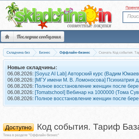
Правил
Последние сообщения
Складчина биз
Бизнес
Оффлайн-бизнес
Скачать Код события. Та
Новые складчины:
06.08.2026:
[Soyuz AI Lab] Авторский курс (Вадим Юмаев
06.08.2026:
[МГУ имени М. В. Ломоносова] Психиатрия д
06.08.2026:
Полное восстановление женщин после берем
06.08.2026:
[Tomatschool] Вебинар на 1000000 (Тома Су
06.08.2026:
Полное восстановление женщин после берем
Код события. Тариф Баз
Доступно
Тема в разделе "Оффлайн-бизнес"