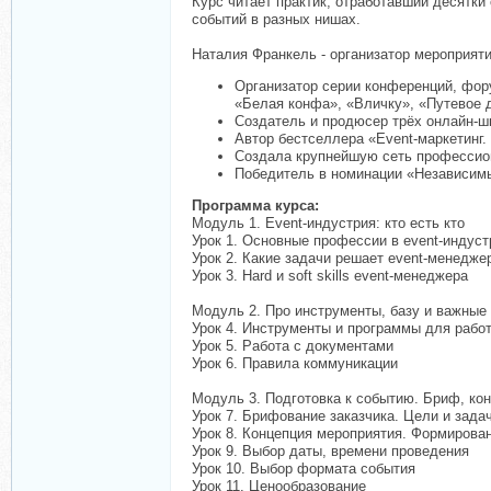
Курс читает практик, отработавший десятки
событий в разных нишах.
Наталия Франкель - организатор мероприяти
Организатор серии конференций, фор
«Белая конфа», «Вличку», «Путевое д
Создатель и продюсер трёх онлайн-шк
Автор бестселлера «Event-маркетинг.
Создала крупнейшую сеть профессион
Победитель в номинации «Независим
Программа курса:
Модуль 1. Event-индустрия: кто есть кто
Урок 1. Основные профессии в event-индуст
Урок 2. Какие задачи решает event-менедже
Урок 3. Hard и soft skills event-менеджера
Модуль 2. Про инструменты, базу и важные
Урок 4. Инструменты и программы для рабо
Урок 5. Работа с документами
Урок 6. Правила коммуникации
Модуль 3. Подготовка к событию. Бриф, кон
Урок 7. Брифование заказчика. Цели и зада
Урок 8. Концепция мероприятия. Формирован
Урок 9. Выбор даты, времени проведения
Урок 10. Выбор формата события
Урок 11. Ценообразование