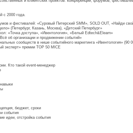
 собственных и клиентских проектов: конференций, форумов, фестивале
й с 2000 года.
умов и фестивалей: «Суровый Питерский SMM», SOLD OUT, «Найди свой
ело» (Петербург, Казань, Москва), «Детский Петербург»
ол: «Точка доступа», «Ивентология», «Белый Edtech&Elearn»
 Всё об организации и продвижении событий»
альных сообществ в нише событийного маркетинга «Ивентология» (90 0
ый эксперт» премии TOP 50 MICE
рии. Кто такой event-менеджер
р
 навыки
ты
цепция, бюджет, сроки
чи события
ие идеи, отстройка события