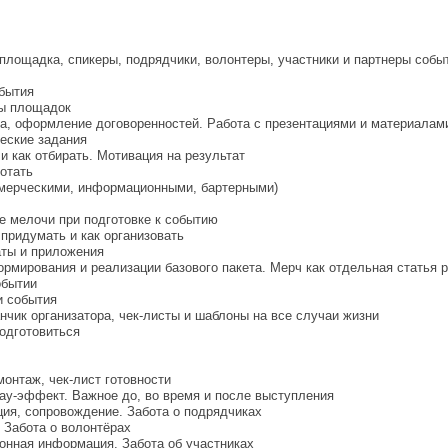
площадка, спикеры, подрядчики, волонтеры, участники и партнеры собы
бытия
ды площадок
ора, оформление договоренностей. Работа с презентациями и материалам
ческие задания
 и как отбирать. Мотивация на результат
ботать
ммерческими, информационными, бартерными)
е мелочи при подготовке к событию
то придумать и как организовать
аты и приложения
рмирования и реализации базового пакета. Мерч как отдельная статья р
обытии
и события
чик организатора, чек-листы и шаблоны на все случаи жизни
подготовиться
монтаж, чек-лист готовности
вау-эффект. Важное до, во время и после выступления
ция, сопровождение. Забота о подрядчиках
. Забота о волонтёрах
ционная информация. Забота об участниках