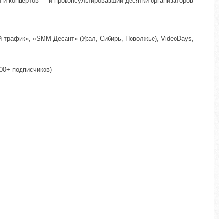
й и концертов — и проконсультировавший десятки организаторов
 трафик», «SMM-Десант» (Урал, Сибирь, Поволжье), VideoDays,
00+ подписчиков)