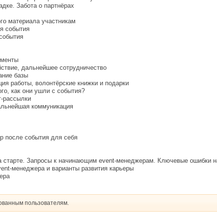
дке. Забота о партнёрах
ого материала участникам
ия события
 события
ументы
ействие, дальнейшее сотрудничество
ание базы
ция работы, волонтёрские книжки и подарки
ого, как они ушли с события?
т-рассылки
дальнейшая коммуникация
ер после события для себя
 на старте. Запросы к начинающим event-менеджерам. Ключевые ошибки
ent-менеджера и варианты развития карьеры
ера
рованным пользователям.