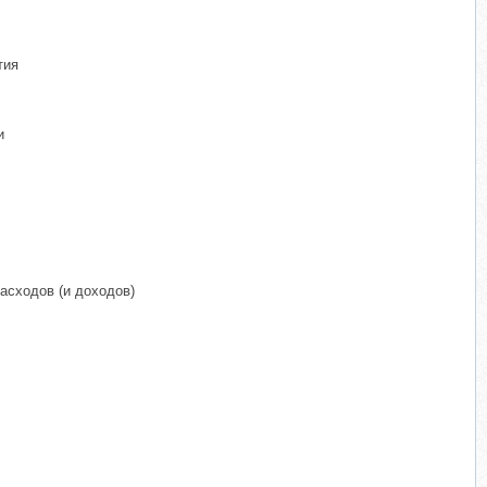
тия
и
асходов (и доходов)