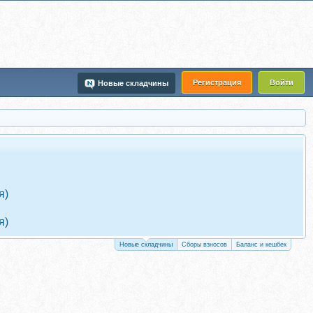
Регистрация
Войти
Новые складчины
я)
я)
Новые складчины
Сборы взносов
Баланс и кешбек