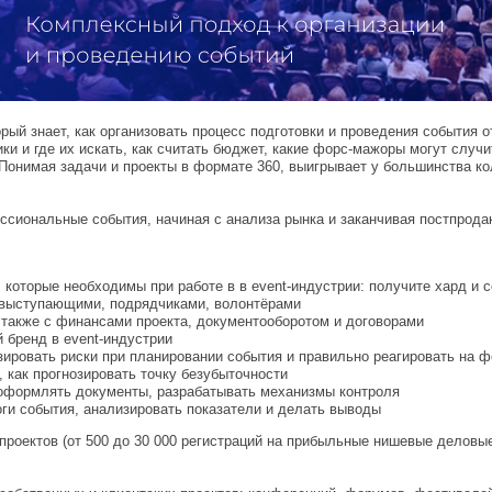
ый знает, как организовать процесс подготовки и проведения события о
ики и где их искать, как считать бюджет, какие форс-мажоры могут случ
 Понимая задачи и проекты в формате 360, выигрывает у большинства ко
ссиональные события, начиная с анализа рынка и заканчивая постпрода
 которые необходимы при работе в в event-индустрии: получите хард и 
, выступающими, подрядчиками, волонтёрами
 также с финансами проекта, документооборотом и договорами
 бренд в event-индустрии
зировать риски при планировании события и правильно реагировать на 
, как прогнозировать точку безубыточности
, оформлять документы, разрабатывать механизмы контроля
ги события, анализировать показатели и делать выводы
проектов (от 500 до 30 000 регистраций на прибыльные нишевые деловые