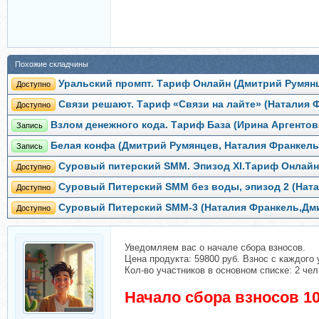
Похожие складчины
Уральский промпт. Тариф Онлайн (Дмитрий Румянц
Доступно
Связи решают. Тариф «Связи на лайте» (Наталия 
Доступно
Взлом денежного кода. Тариф База (Ирина Аргентов
Запись
Белая конфа (Дмитрий Румянцев, Наталия Франкель
Запись
Суровый питерский SMM. Эпизод XI.Тариф Онлайн
Доступно
Суровый Питерский SMM без воды, эпизод 2 (Нат
Доступно
Суровый Питерский SMM-3 (Наталия Франкель,Дм
Доступно
Уведомляем вас о начале сбора взносов.
Цена продукта: 59800 руб. Взнос с каждого 
Кол-во участников в основном списке: 2 чел
Начало сбора взносов 10