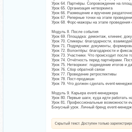
Урок 64. Партнёры. Сопровождение на площа
Урок 65. Организация нетворкинга
Урок 66. Размещение и вручение раздаточн
Урок 67. Реперные точки на этапе проведен
Урок 68. Форс-мажоры на этапе проведения
Модуль 8. После события
Урок 69. Площадка: демонтаж, клининг, док
Урок 70. Спикеры: благодарности, взаимод
Урок 71. Подрядчики: документы, формиров
Урок 72. Волонтёры: благодарности и фикса
Урок 73. Участники. Что происходит после т
Урок 74. Отчётность перед партнёрами. Пос
Урок 75. Нетворкинг: подведение итогов и 
Урок 76. Сбор обратной связи
Урок 77. Проведение ретроспективы
Урок 78. Пост-продакшн
Урок 79. Что должен сделать event-менедж
Модуль 9. Карьера event-менеджера
Урок 80. Первые шаги, куда идти работать
Урок 81. Профессиональные возможности ev
Бонусный урок. Личный бренд event-менедж
Скрытый текст. Доступен только зарегистри