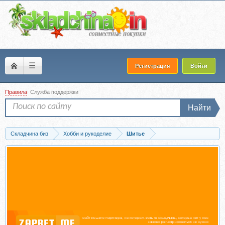
☰
Регистрация
Войти
Правила
Служба поддержки
Найти
Складчина биз
Хобби и рукоделие
Шитье
Скачать Комбинезон Лето. Размер 38-60. Рост 158-176 (Элина Патыкова)