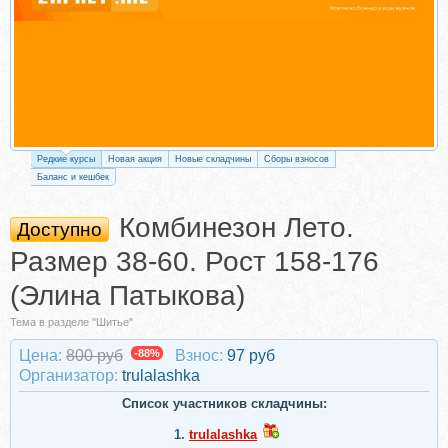
Редкие курсы
Новая акция
Новые складчины
Сборы взносов
Баланс и кешбек
Комбинезон Лето.
Доступно
Размер 38-60. Рост 158-176
(Элина Патыкова)
Тема в разделе "Шитье"
Цена:
800 руб
-88%
Взнос:
97 руб
Организатор:
trulalashka
Список участников складчины:
1.
trulalashka