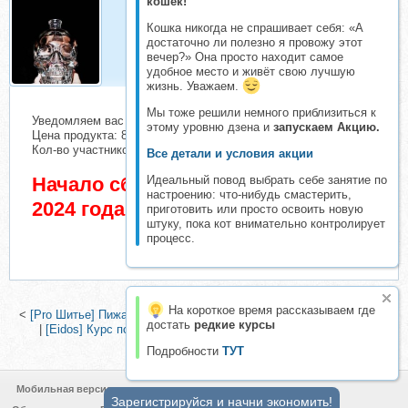
кошек!
Кошка никогда не спрашивает себя: «А
trulalashka
достаточно ли полезно я провожу этот
Организатор складчин
вечер?» Она просто находит самое
удобное место и живёт свою лучшую
жизнь. Уважаем.
Мы тоже решили немного приблизиться к
Уведомляем вас о начале сбора взносов.
этому уровню дзена и
запускаем Акцию.
Цена продукта: 800 руб. Взнос с каждого участника: 97 руб.
Кол-во участников в основном списке: 1 чел.
Все детали и условия акции
Начало сбора взносов 25 Май
Идеальный повод выбрать себе занятие по
настроению: что-нибудь смастерить,
2024 года
приготовить или просто освоить новую
штуку, пока кот внимательно контролирует
процесс.
На короткое время рассказываем где
<
[Pro Шитье] Пижамный комплект «Мелина» (Евгения Макаренко)
достать
редкие курсы
|
[Eidos] Курс по пошиву купальника Ловец Снов (Светлана
Миронова)
>
Подробности
ТУТ
Мобильная версия
Зарегистрируйся и начни экономить!