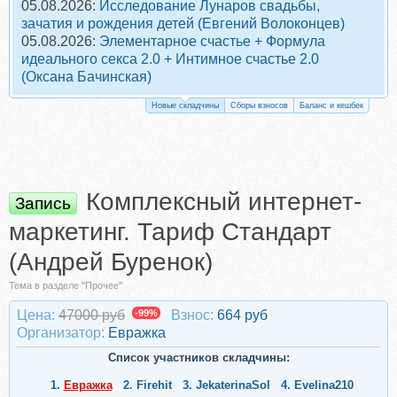
05.08.2026:
Исследование Лунаров свадьбы,
зачатия и рождения детей (Евгений Волоконцев)
05.08.2026:
Элементарное счастье + Формула
идеального секса 2.0 + Интимное счастье 2.0
(Оксана Бачинская)
Новые складчины
Сборы взносов
Баланс и кешбек
Комплексный интернет-
Запись
маркетинг. Тариф Стандарт
(Андрей Буренок)
Тема в разделе "Прочее"
Цена:
47000 руб
-99%
Взнос:
664 руб
Организатор:
Евражкa
Список участников складчины:
1.
Евражкa
2.
Firehit
3.
JekaterinaSol
4.
Evelina210