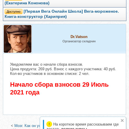
(Екатерина Кононова)
[Первая Вега Онлайн Школа] Вега-мороженое.
Доступно
Книга-конструктор (Хариприя)
Dr.Vatson
Организатор складчин
Уведомляем вас о начале сбора взносов.
Цена продукта: 269 руб. Взнос с каждого участника: 40 руб.
Кол-во участников в основном списке: 2 чел.
Начало сбора взносов 29 Июль
2021 года
На короткое время рассказываем где
<
Мозг. Как он устроен и что с ним делать (Илья Мартынов)
|
достать
редкие курсы