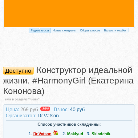
Редкие курсы
Новые складчины
Сборы взносов
Баланс и кешбек
Конструктор идеальной
Доступно
жизни. #HarmonyGirl (Екатерина
Кононова)
Тема в разделе "Книги"
Цена:
269 руб
-86%
Взнос:
40 руб
Организатор:
Dr.Vatson
Список участников складчины:
1.
Dr.Vatson
2.
Maklyud
3.
Skladchik.