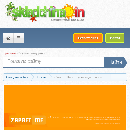
☰
Регистрация
Войти
Правила
Служба поддержки
Найти
Складчина биз
Книги
Скачать Конструктор идеальной жизни. #HarmonyGi