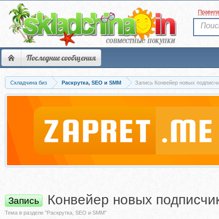
Правил
Последние сообщения
Складчина биз
Раскрутка, SEO и SMM
Запись Конвейер новых подписчи
Конвейер новых подписчик
Запись
Тема в разделе "Раскрутка, SEO и SMM"