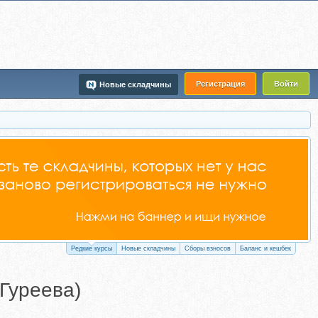
Регистрация
Войти
Новые складчины
Редкие курсы
Новые складчины
Сборы взносов
Баланс и кешбек
Гуреева)