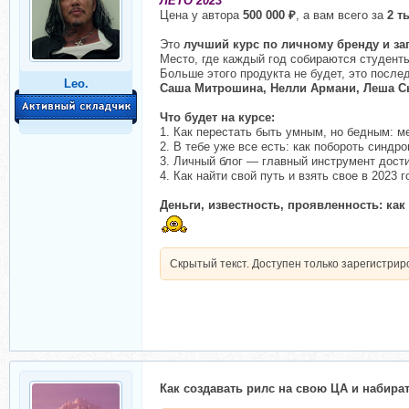
ЛЕТО 2023
Цена у автора
500 000 ₽
, а вам всего за
2 т
Это
лучший курс по личному бренду и за
Место, где каждый год собираются студенты
Больше этого продукта не будет, это посл
Leo.
Саша Митрошина, Нелли Армани, Леша Сы
Что будет на курсе:
1. Как перестать быть умным, но бедным: м
2. В тебе уже все есть: как побороть синдр
3. Личный блог — главный инструмент дост
4. Как найти свой путь и взять свое в 2023 г
Деньги, известность, проявленность: ка
Скрытый текст. Доступен только зарегистри
Как создавать рилс на свою ЦА и набира