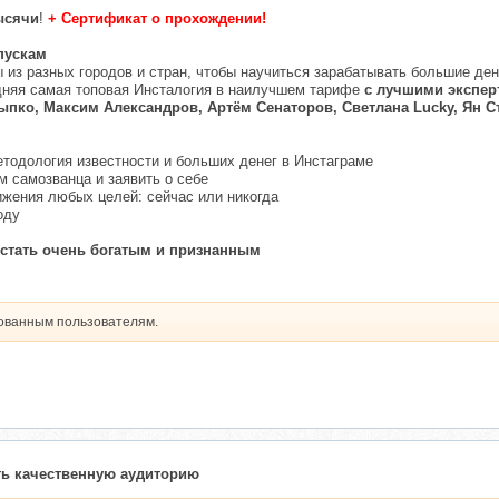
ысячи
!
+ Сертификат о прохождении!
пускам
 из разных городов и стран, чтобы научиться зарабатывать большие ден
едняя самая топовая Инсталогия в наилучшем тарифе
с лучшими экспер
пко, Максим Александров, Артём Сенаторов, Светлана Lucky, Ян 
етодология известности и больших денег в Инстаграме
ом самозванца и заявить о себе
ижения любых целей: сейчас или никогда
оду
к стать очень богатым и признанным
рованным пользователям.
ть качественную аудиторию