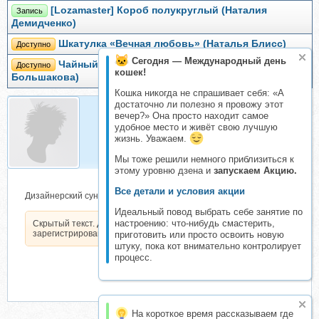
[Lozamaster] Короб полукруглый (Наталия
Запись
Демидченко)
Шкатулка «Вечная любовь» (Наталья Блисс)
Доступно
Сегодня — Международный день
Чайный короб «Янтарный» (Наталья
Доступно
кошек!
Большакова)
Кошка никогда не спрашивает себя: «А
достаточно ли полезно я провожу этот
вечер?» Она просто находит самое
удобное место и живёт свою лучшую
Goldi
жизнь. Уважаем.
Складчик
Мы тоже решили немного приблизиться к
этому уровню дзена и
запускаем Акцию.
Все детали и условия акции
Дизайнерский сундучок для сокровищ в стиле "Под кожу"
Идеальный повод выбрать себе занятие по
настроению: что-нибудь смастерить,
Скрытый текст. Доступен только
зарегистрированным пользователям.
приготовить или просто освоить новую
штуку, пока кот внимательно контролирует
процесс.
На короткое время рассказываем где