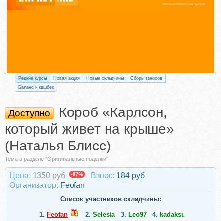
Редкие курсы
Новая акция
Новые складчины
Сборы взносов
Баланс и кешбек
Короб «Карлсон,
Доступно
который живет на крыше»
(Наталья Блисс)
Тема в разделе "Оригинальные поделки"
Цена:
1350 руб
-87%
Взнос:
184 руб
Организатор:
Feоfan
Список участников складчины:
1.
Feоfan
2.
Selesta
3.
Leo97
4.
kadaksu