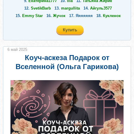
9.
Екатерина1777
10.
Iila
11.
Татьяна Жирик
12.
SvetikBarb
13.
margullita
14.
Айгуль3577
15.
Emmy Star
16.
Жучок
17.
Яяяяяяя
18.
Кукленок
Купить
6 май 2025
Коуч-аскеза Подарок от
Вселенной (Ольга Гарикова)