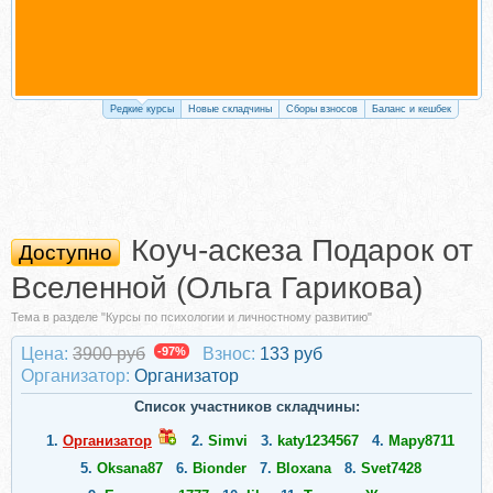
Редкие курсы
Новые складчины
Сборы взносов
Баланс и кешбек
Коуч-аскеза Подарок от
Доступно
Вселенной (Ольга Гарикова)
Тема в разделе "Курсы по психологии и личностному развитию"
Цена:
3900 руб
-97%
Взнос:
133 руб
Организатор:
Организатор
Список участников складчины:
1.
Организатор
2.
Simvi
3.
katy1234567
4.
Мару8711
5.
Oksana87
6.
Bionder
7.
Bloxana
8.
Svet7428