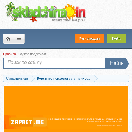
☰
Регистрация
Войти
Правила
Служба поддержки
Найти
Складчина биз
Курсы по психологии и личностному развитию
Скачать Коуч-аскеза Подарок от Вселенной (Ольга Гарикова)