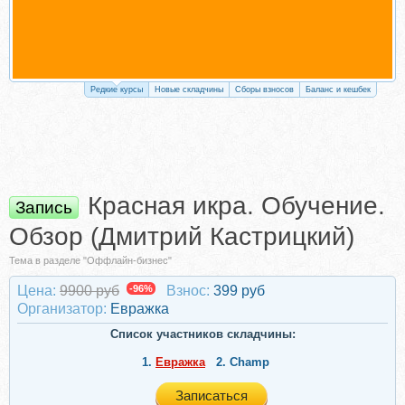
Редкие курсы
Новые складчины
Сборы взносов
Баланс и кешбек
Красная икра. Обучение.
Запись
Обзор (Дмитрий Кастрицкий)
Тема в разделе "Оффлайн-бизнес"
Цена:
9900 руб
-96%
Взнос:
399 руб
Организатор:
Евражкa
Список участников складчины:
1.
Евражкa
2.
Champ
Записаться