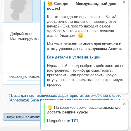
Сегодня — Международный день
Guliabesi
кошек!
Складчик
Кошка никогда не спрашивает себя: «А
достаточно ли полезно я провожу этот
вечер?» Она просто находит самое
удобное место и живёт свою лучшую
Добрый день
жизнь. Уважаем.
Вы планируете приобретать базу?
Мы тоже решили немного приблизиться к
этому уровню дзена и
запускаем Акцию.
Все детали и условия акции
Идеальный повод выбрать себе занятие по
настроению: что-нибудь смастерить,
приготовить или просто освоить новую
Irishka20_05
нравится это.
штуку, пока кот внимательно контролирует
процесс.
<
База данных технических характеристик автомобилей с фото
|
[Annetbaza] База поставщиков для мастеров украшений ручной
работы
>
На короткое время рассказываем где
достать
редкие курсы
Статус темы:
Комментирование темы ограничено.
Подробности
ТУТ