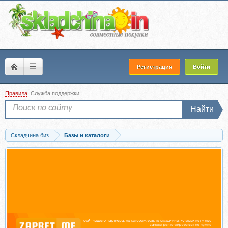
☰
Регистрация
Войти
Правила
Служба поддержки
Найти
Складчина биз
Базы и каталоги
Скачать [kristina_belonosova_fm] База контактов фабрик Китая (Кристина...