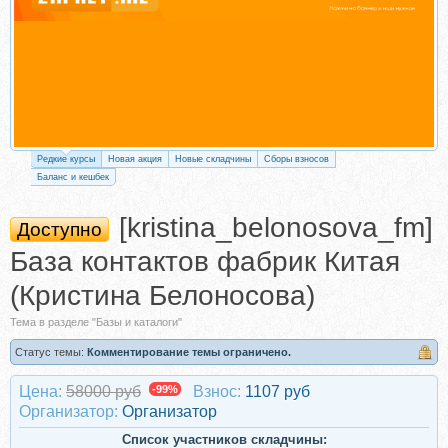
Редкие курсы
Новая акция
Новые складчины
Сборы взносов
Баланс и кешбек
[kristina_belonosova_fm]
Доступно
База контактов фабрик Китая
(Кристина Белоносова)
Тема в разделе "Базы и каталоги"
Статус темы:
Комментирование темы ограничено.
Цена:
58000 руб
-99%
Взнос:
1107 руб
Организатор:
Организатор
Список участников складчины: