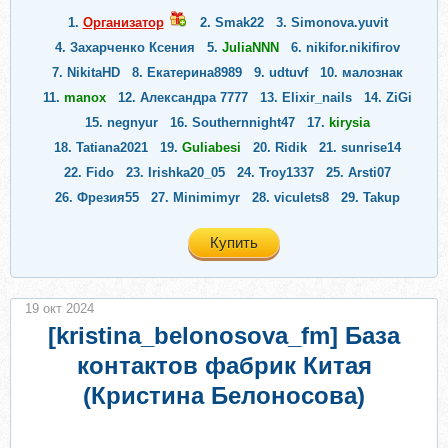
1.
Организатор
2.
Smak22
3.
Simonova.yuvit
4.
Захарченко Ксения
5.
JuliaNNN
6.
nikifor.nikifirov
7.
NikitaHD
8.
Екатерина8989
9.
udtuvf
10.
малознак
11.
manox
12.
Александра 7777
13.
Elixir_nails
14.
ZiGi
15.
negnyur
16.
Southernnight47
17.
kirysia
18.
Tatiana2021
19.
Guliabesi
20.
Ridik
21.
sunrise14
22.
Fido
23.
Irishka20_05
24.
Troy1337
25.
Arsti07
26.
Фрезия55
27.
Minimimyr
28.
viculets8
29.
Takup
30.
meterpeter2754
31.
Kitimiti
32.
Alinatao
33.
Сергей223
Купить
34.
linafon
35.
Anzh9511
36.
devitospecial
37.
Prlegrimo
38.
Farizda
39.
Гузелия0807
40.
Valentina-725
41.
Marino
42.
Suvorinka
43.
ssergeeeva2109
44.
Kamamed
19 окт 2024
45.
Ganna12
46.
Nessin
47.
Ник909
48.
Елена0512
[kristina_belonosova_fm] База
49.
Mary_M91
50.
Marumari49
51.
Mayya_zv_
52.
aturi
контактов фабрик Китая
53.
Nataliya__
(Кристина Белоносова)