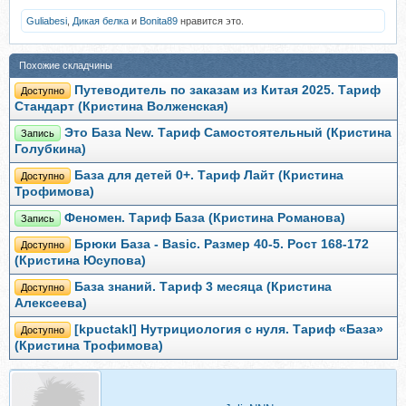
Guliabesi
,
Дикая белка
и
Bonita89
нравится это.
Похожие складчины
Путеводитель по заказам из Китая 2025. Тариф
Доступно
Стандарт (Кристина Волженская)
Это База New. Тариф Самостоятельный (Кристина
Запись
Голубкина)
База для детей 0+. Тариф Лайт (Кристина
Доступно
Трофимова)
Феномен. Тариф База (Кристина Романова)
Запись
Брюки База - Basic. Размер 40-5. Рост 168-172
Доступно
(Кристина Юсупова)
База знаний. Тариф 3 месяца (Кристина
Доступно
Алексеева)
[kpuctakl] Нутрициология с нуля. Тариф «База»
Доступно
(Кристина Трофимова)