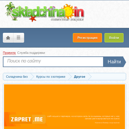
☰
Регистрация
Войти
Правила
Служба поддержки
Найти
Складчина биз
Курсы по эзотерике
Другое
Скачать [КТЦ Бурхан] Духовность. База (Денис Бурхаев)