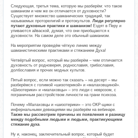
Следующая, третья тема, которую мы разберём: что такое
шаманизм и чем же он отличается от духовности?
Существует множество шаманических традиций, так
называемых проторелигий и протокультов.
Люди регулярно
путают духовные практики и шаманизм!
Ездят в Перу и
упиваются айваской, думая, что они приобщаются к
духовности. На самом деле это обычный шаманизм.
На мероприятии проведём чёткую линию между
шаманистическими практиками и стяжанием Духа!
Четвёртый вопрос, который мы разберём – чем отличается
духовность от родноверия, роднославия, грибославия,
долбославия и прочих модных культов.
Пятый вопрос, если можно так сказать – на десерт – мы
разберёмся с голимой «шизотерикой» и «малаховщиной».
«Шизотерики» и «малаховцы» – это люди с неврозом, с
пограничным расстройством личности на грани психоза.
Почему «Малаховцы и «шизотерики» – это ОКР-щики с
инфернальными девиациями мы разберём на вебинаре.
Также мы рассмотрим причины их появления и разницу
между подобными людьми и людьми, практикующими
стяжание духа
.
Ну и, наконец, заключительный вопрос, который будет