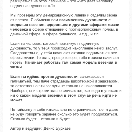
разбираться на этом семинаре – это «Что даёт человеку
подлинная духовность?».
Мы проведём эту демаркационную линию и отделим зёрна
от плевел. Я объясню вам
взаимосвязь духовности с
моделью везения, здоровьем и другими сферами жизни
человека
в сфере отношений с противоположным полом, в
денежной сфере, в сфере финансов, и т.д., и т.п.
Если ты человек, который практикует подлинную
духовность, то у тебя происходит накопление неких заслуг.
Следовательно, у тебя начинают активно подниматься все
сферы жизни. То есть, проще говоря, тебе в жизни начинает
переть.
Начинает работать там самая модель везения в
жизни
.
Если ты идёшь против духовности
, занимаешься
галиматьёй, тем паче страдаешь шизотерикой и зашкваром,
то естественно эти заслуги не только не накапливаются.
Наоборот, они стремительно сливаются, как вода в унитазе и
ни о какой модели везения в этом случае речь идти не
может
.
По таймингу я себя изначально не ограничиваю, т.е. я даже
не буду говорить заранее сколько это будет продолжаться.
Сколько будет – столько и будет.
Автор и ведущий: Денис Бурхаев