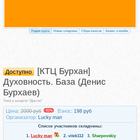
Редкие курсы
Новые складчины
Сборы взносов
Баланс и кешбек
[КТЦ Бурхан]
Доступно
Духовность. База (Денис
Бурхаев)
Тема в разделе "Другое"
Цена:
2000 руб
-91%
Взнос:
198 руб
Организатор:
Lucky man
Список участников складчины:
1.
Lucky man
2.
vitek112
3.
Sharpovskiy