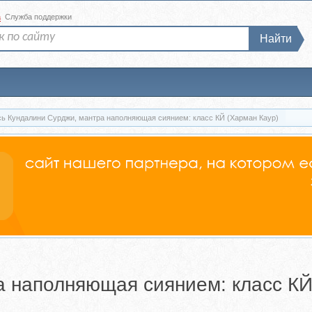
а
Служба поддержки
Найти
ь Кундалини Сурджи, мантра наполняющая сиянием: класс КЙ (Харман Каур)
а наполняющая сиянием: класс КЙ