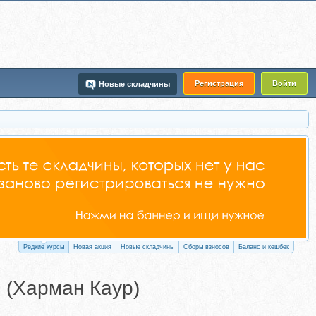
Регистрация
Войти
Новые складчины
Редкие курсы
Новая акция
Новые складчины
Сборы взносов
Баланс и кешбек
 (Харман Каур)