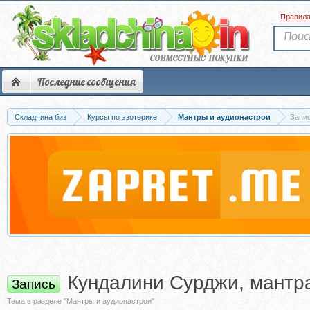
Правил
Последние сообщения
Складчина биз
Курсы по эзотерике
Мантры и аудионастрои
Запис
Кундалини Сурджи, мантр
Запись
Тема в разделе "Мантры и аудионастрои"