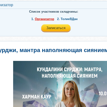
низатор
Список участников складчины:
1.
Организатор
2.
ТоликВДан
Записаться
рджи, мантра наполняющая сиянием: