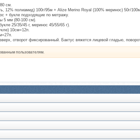
80 см.
ь, 12% полиамид) 100г/95м + Alize Merino Royal (100% меринос) 50г/100м
ос + букле подходящие по метражу.
ы 5 мм (80-100 см).
букле 25/35/45 г, меринос 45/55/65 г).
укле) 10см=12п.
м=27п.
 вверх, отворот фиксированный. Бактус вяжется лицевой гладью, поворот
рованным пользователям.