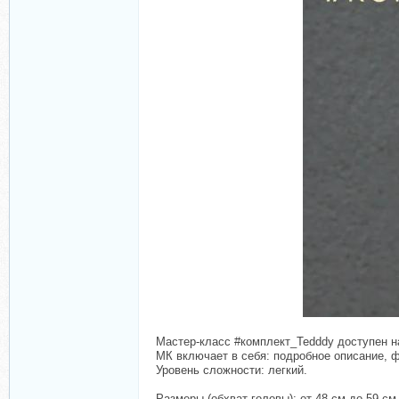
Мастер-класс #комплект_Tedddy доступен на
МК включает в себя: подробное описание, ф
Уровень сложности: легкий.
Размеры (обхват головы): от 48 см до 59 см