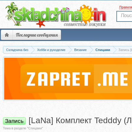
Правил
Последние сообщения
Складчина биз
Хобби и рукоделие
Вязание
Спицами
Запись [
[LaNa] Комплект Tedddy (
Запись
Тема в разделе "Спицами"