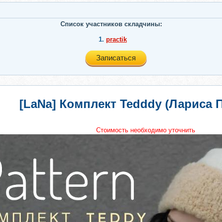
Список участников складчины:
1.
practik
Записаться
[LaNa] Комплект Tedddy (Лариса 
Стоимость необходимо уточнить