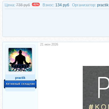
Цена:
738 руб
-82%
Взнос:
134 руб
Организатор:
practik
21 июн 2026
practik