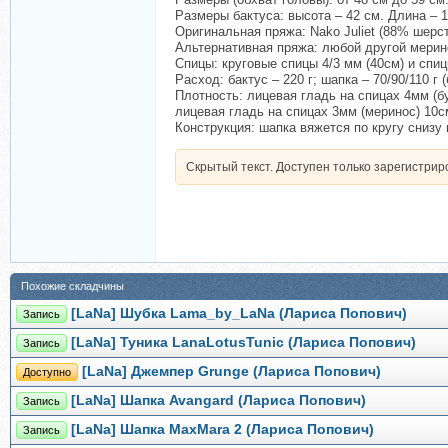
Размеры бактуса: высота – 42 см. Длина – 1
Оригинальная пряжа: Nako Juliet (88% шерст
Альтернативная пряжа: любой другой мерин
Спицы: круговые спицы 4/3 мм (40см) и спиц
Расход: бактус – 220 г; шапка – 70/90/110 г (
Плотность: лицевая гладь на спицах 4мм (б
лицевая гладь на спицах 3мм (меринос) 10с
Конструкция: шапка вяжется по кругу снизу
Скрытый текст. Доступен только зарегистри
Похожие складчины
[LaNa] Шубка Lama_by_LaNa (Лариса Попович)
Запись
[LaNa] Туника LanaLotusTunic (Лариса Попович)
Запись
[LaNa] Джемпер Grunge (Лариса Попович)
Доступно
[LaNa] Шапка Avangard (Лариса Попович)
Запись
[LaNa] Шапка MaxMara 2 (Лариса Попович)
Запись