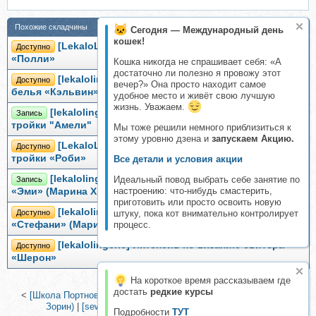
Похожие складчины
Сегодня — Международный день
кошек!
[LekaloLingerie] Интенсив по пошиву комплекта
Доступно
«Полли»
Кошка никогда не спрашивает себя: «А
достаточно ли полезно я провожу этот
[lekalolingerie] Интенсив по пошиву комплекта
Доступно
вечер?» Она просто находит самое
белья «Кэльвин» (Марина Хмель)
удобное место и живёт свою лучшую
жизнь. Уважаем.
[lekalolingerie] Интенсив по пошиву комплекта
Запись
тройки "Амели"
Мы тоже решили немного приблизиться к
этому уровню дзена и
запускаем Акцию.
[LekaloLingerie] Интенсив по пошиву комплекта-
Доступно
тройки «Роби»
Все детали и условия акции
[lekalolingerie] Марафон по пошиву комплекта
Идеальный повод выбрать себе занятие по
Запись
настроению: что-нибудь смастерить,
«Эми» (Марина Хмель)
приготовить или просто освоить новую
[lekalolingerie] Интенсив по пошиву комплекта
Доступно
штуку, пока кот внимательно контролирует
«Стефани» (Марина Хмель)
процесс.
[lekalolingerie] Интенсив по вязанию свитера
Доступно
«Шерон»
На короткое время рассказываем где
достать
редкие курсы
<
[Школа Портновского Мастерства] Женский костюм (Дмитрий
Зорин)
|
[sewelement] Трусики Mia. Размер XS-3XL
>
Подробности
ТУТ