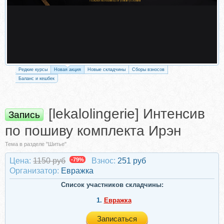
Редкие курсы
Новая акция
Новые складчины
Сборы взносов
Баланс и кешбек
[lekalolingerie] Интенсив
Запись
по пошиву комплекта Ирэн
Тема в разделе "Шитье"
Цена:
1150 руб
-79%
Взнос:
251 руб
Организатор:
Евражкa
Список участников складчины:
1.
Евражкa
Записаться