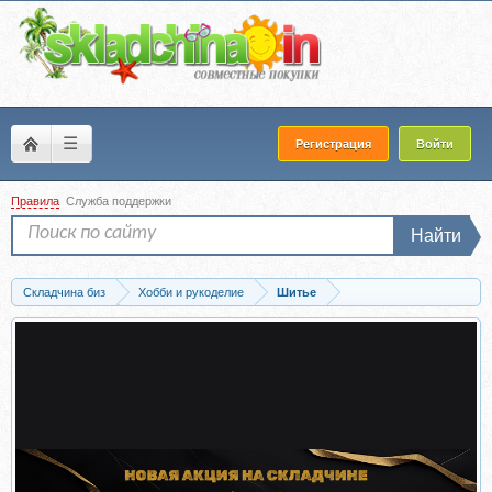
☰
Регистрация
Войти
Правила
Служба поддержки
Найти
Складчина биз
Хобби и рукоделие
Шитье
Запись [lekalolingerie] Интенсив по пошиву комплекта Ирэн