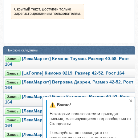
Скрытый текст. Доступен только
зарегистрированным пользователям.
Похожие складчины
[ЛекаМаркет] Кимоно Труман. Размер 40-58. Рост
Запись
164
[LaForme] Кимоно 0219. Размер 42-52. Рост 164
Запись
[ЛекаМаркет] Ветровка Даррен. Размер 42-52. Рост
Запись
164
[ЛекаМаркет] Блуза Катарина. Размер 40-52. Рост
Запись
164
Важно!
[ЛекаМаркет] Блуза Шелли. Размер 40-52. Рост 164
Запись
Некоторым пользователям приходят
письма, маскирующиеся под сообщения от
[ЛекаМаркет] Шорты Кристен. Размер 40-52. Рост
Запись
Складчины.
164
Пожалуйста, не переходите по
[ЛекаМаркет] Брюки Джиджи. Размер 40-52. Рост
Запись
подозрительным ссылкам и всегда