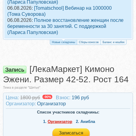
(Лариса Папуловская)
06.08.2026:
[Tomatschool] Вебинар на 1000000
(Тома Суворова)
06.08.2026:
Полное восстановление женщин после
беременности за 30 занятий. С поддержкой
(Лариса Папуловская)
Новые складчины
Сборы взносов
Баланс и кешбек
[ЛекаМаркет] Кимоно
Запись
Эжени. Размер 42-52. Рост 164
Тема в разделе "Шитье"
Цена:
1800 руб
-90%
Взнос:
196 руб
Организатор:
Организатор
Список участников складчины:
1.
Организатор
2.
Анибла
Записаться