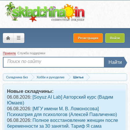
☰
Регистрация
Войти
Правила
Служба поддержки
Найти
Складчина биз
Хобби и рукоделие
Шитье
Запись [ЛекаМаркет] Кимоно Эжени. Размер 42-52. Рост 164
Новые складчины:
06.08.2026:
[Soyuz AI Lab] Авторский курс (Вадим
Юмаев)
06.08.2026:
[МГУ имени М. В. Ломоносова]
Психиатрия для психологов (Алексей Павличенко)
06.08.2026:
Полное восстановление женщин после
беременности за 30 занятий. Тариф Я сама