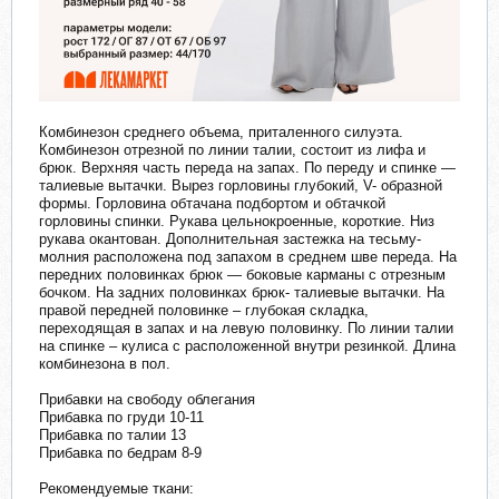
Комбинезон среднего объема, приталенного силуэта.
Комбинезон отрезной по линии талии, состоит из лифа и
брюк. Верхняя часть переда на запах. По переду и спинке —
талиевые вытачки. Вырез горловины глубокий, V- образной
формы. Горловина обтачана подбортом и обтачкой
горловины спинки. Рукава цельнокроенные, короткие. Низ
рукава окантован. Дополнительная застежка на тесьму-
молния расположена под запахом в среднем шве переда. На
передних половинках брюк — боковые карманы с отрезным
бочком. На задних половинках брюк- талиевые вытачки. На
правой передней половинке – глубокая складка,
переходящая в запах и на левую половинку. По линии талии
на спинке – кулиса с расположенной внутри резинкой. Длина
комбинезона в пол.
Прибавки на свободу облегания
Прибавка по груди 10-11
Прибавка по талии 13
Прибавка по бедрам 8-9
Рекомендуемые ткани: