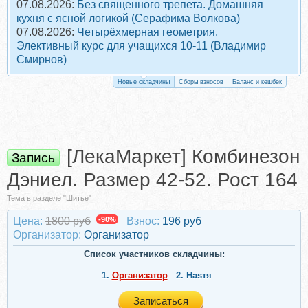
07.08.2026:
Без священного трепета. Домашняя
кухня с ясной логикой (Серафима Волкова)
07.08.2026:
Четырёхмерная геометрия.
Элективный курс для учащихся 10-11 (Владимир
Смирнов)
Новые складчины
Сборы взносов
Баланс и кешбек
[ЛекаМаркет] Комбинезон
Запись
Дэниел. Размер 42-52. Рост 164
Тема в разделе "Шитье"
Цена:
1800 руб
-90%
Взнос:
196 руб
Организатор:
Организатор
Список участников складчины:
1.
Организатор
2.
Наsтя
Записаться