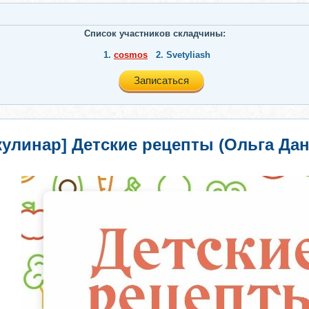
Список участников складчины:
1.
cosmos
2.
Svetyliash
Записаться
улинар] Детские рецепты (Ольга Дан