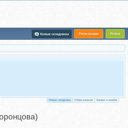
Регистрация
Войти
Новые складчины
Новые складчины
Сборы взносов
Баланс и кешбек
Воронцова)