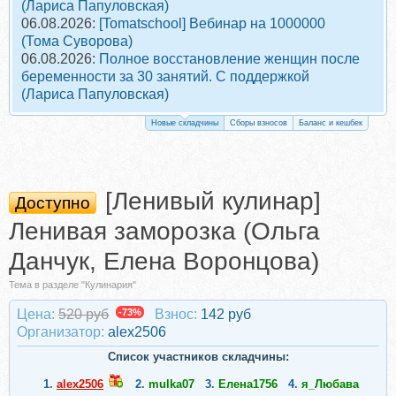
(Лариса Папуловская)
06.08.2026:
[Tomatschool] Вебинар на 1000000
(Тома Суворова)
06.08.2026:
Полное восстановление женщин после
беременности за 30 занятий. С поддержкой
(Лариса Папуловская)
Новые складчины
Сборы взносов
Баланс и кешбек
[Ленивый кулинар]
Доступно
Ленивая заморозка (Ольга
Данчук, Елена Воронцова)
Тема в разделе "Кулинария"
Цена:
520 руб
-73%
Взнос:
142 руб
Организатор:
alex2506
Список участников складчины:
1.
alex2506
2.
mulka07
3.
Елена1756
4.
я_Любава