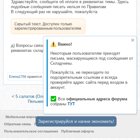
Здравствуйте, сообщите об оплате в реквизитах темы. Здесь
подобные сообщения писать нельзя по Правилам.
В следующий раз не нарушайте, пожалуйста.
Скрытый текст. Доступен только
зарегистрированным пользователям.
Важно!
д) Вопросы связанные с оплатой ведутся только в
реквизитах складчины.
Некоторым пользователям приходят
письма, маскирующиеся под сообщения от
Складчины.
Пожалуйста, не переходите по
Елена1756
нравится это.
подозрительным ссылкам и всегда
проверяйте адрес сайта перед входом в
аккаунт.
<
5 салатов (Ольга Богатова)
|
[Кулинарная школа ЗОЖигай]
Все
официальные адреса форума
Пельмени, манты и паста (Сергей Леонов)
>
собраны
ТУТ
Мобильная версия
Зарегистрируйся и начни экономить!
Обратная связь
Политика конфиденциальности
Пользовательское соглашение
Публичная оферта