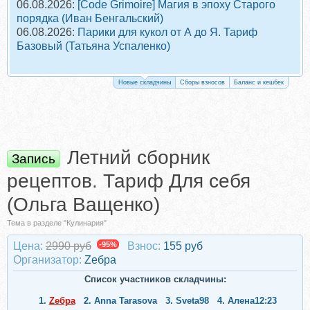
06.08.2026:
[Code Grimoire] Магия в эпоху Старого
порядка (Иван Бенгальский)
06.08.2026:
Парики для кукол от А до Я. Тариф
Базовый (Татьяна Успаленко)
Новые складчины
Сборы взносов
Баланс и кешбек
Летний сборник
Запись
рецептов. Тариф Для себя
(Ольга Ващенко)
Тема в разделе "Кулинария"
Цена:
2990 руб
-95%
Взнос:
155 руб
Организатор:
Zебра
Список участников складчины:
1.
Zебра
2.
Anna Tarasova
3.
Sveta98
4.
Алена12:23