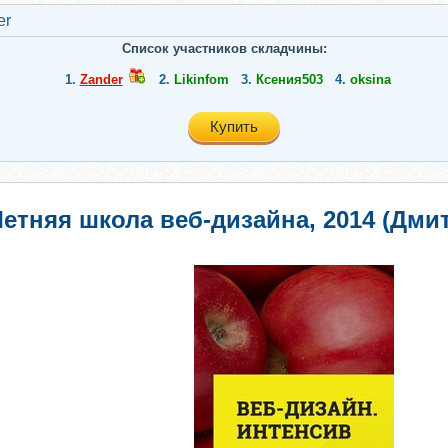
er
Список участников складчины:
1.
Zander
2.
Likinfom
3.
Ксения503
4.
oksina
Купить
етняя школа веб-дизайна, 2014 (Дми