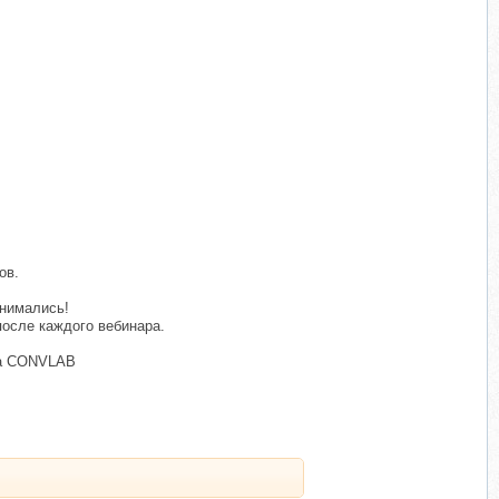
ов.
анимались!
после каждого вебинара.
тва CONVLAB