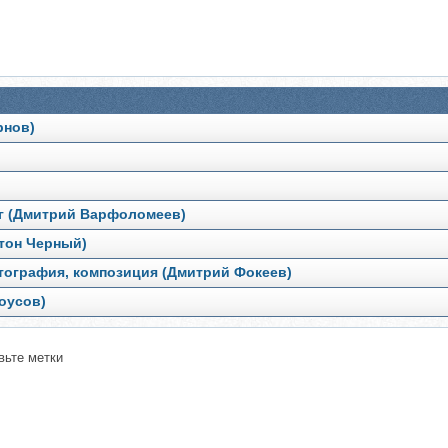
рнов)
нг (Дмитрий Варфоломеев)
нтон Черный)
отография, композиция (Дмитрий Фокеев)
лоусов)
вьте метки