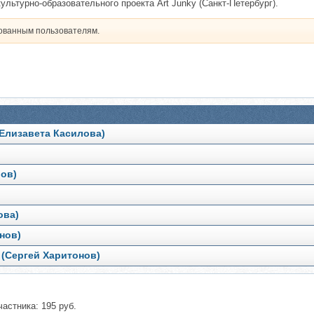
культурно-образовательного проекта Art Junky (Санкт-Петербург).
рованным пользователям.
(Елизавета Касилова)
лов)
ова)
знов)
 (Сергей Харитонов)
частника: 195 руб.