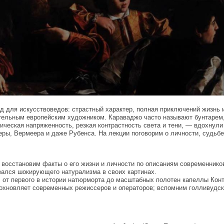
для искусствоведов: страстный характер, полная приключений жизнь и 
тельным европейским художником. Караваджо часто называют бунтарем,
еская напряженность, резкая контрастность света и тени, — вдохнули
ры, Вермеера и даже Рубенса. На лекции поговорим о личности, судьбе
восстановим факты о его жизни и личности по описаниям современнико
вался шокирующего натурализма в своих картинах.
 от первого в истории натюрморта до масштабных полотен капеллы Кон
дохновляет современных режиссеров и операторов; вспомним голливудс