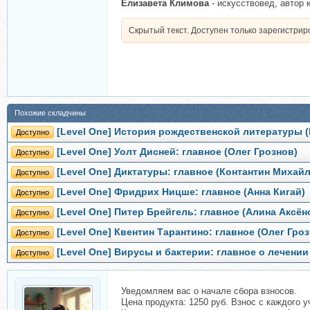
Елизавета Климова
- искусствовед, автор 
Скрытый текст. Доступен только зарегистри
Похожие складчины
[Level One] История рождественской литературы 
Доступно
[Level One] Уолт Дисней: главное (Олег Грознов)
Доступно
[Level One] Диктатуры: главное (Контантин Михай
Доступно
[Level One] Фридрих Ницше: главное (Анна Кигай)
Доступно
[Level One] Питер Брейгель: главное (Алина Аксён
Доступно
[Level One] Квентин Тарантино: главное (Олег Гро
Доступно
[Level One] Вирусы и бактерии: главное о лечении
Доступно
Уведомляем вас о начале сбора взносов.
Цена продукта: 1250 руб. Взнос с каждого у