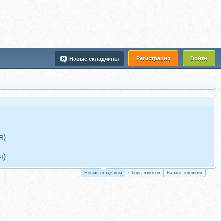
Регистрация
Войти
Новые складчины
я)
я)
Новые складчины
Сборы взносов
Баланс и кешбек