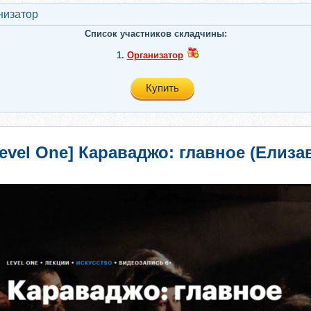
низатор
Список участников складчины:
1.
Организатор
Купить
Level One] Караваджо: главное (Елиза