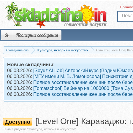
Правил
Последние сообщения
Складчина биз
Культура, история и искусство
Скачать [Level One] Ка
Новые складчины:
06.08.2026:
[Soyuz AI Lab] Авторский курс (Вадим Юмаев
06.08.2026:
[МГУ имени М. В. Ломоносова] Психиатрия д
06.08.2026:
Полное восстановление женщин после берем
06.08.2026:
[Tomatschool] Вебинар на 1000000 (Тома Су
06.08.2026:
Полное восстановление женщин после берем
[Level One] Караваджо: 
Доступно
Тема в разделе "Культура, история и искусство"