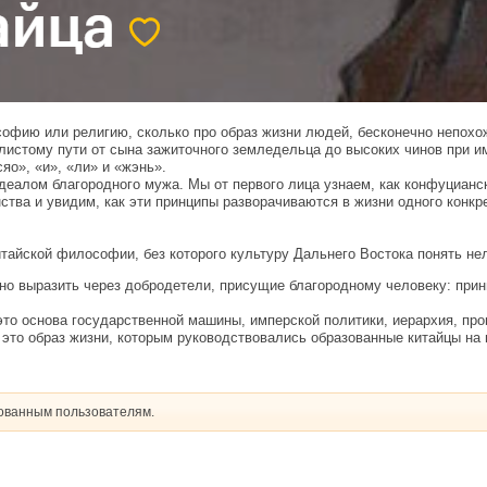
фию или религию, сколько про образ жизни людей, бесконечно непохожи
листому пути от сына зажиточного земледельца до высоких чинов при и
яо», «и», «ли» и «жэнь».
идеалом благородного мужа. Мы от первого лица узнаем, как конфуцианс
тва и увидим, как эти принципы разворачиваются в жизни одного конкре
айской философии, без которого культуру Дальнего Востока понять нел
но выразить через добродетели, присущие благородному человеку: прин
это основа государственной машины, имперской политики, иерархия, п
это образ жизни, которым руководствовались образованные китайцы на 
рованным пользователям.