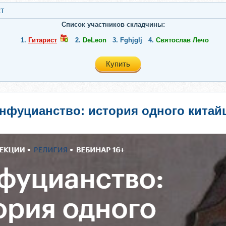
т
Список участников складчины:
1.
Гитарист
2.
DeLeon
3.
Fghjglj
4.
Святослав Лечо
Купить
онфуцианство: история одного китай