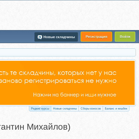
Регистрация
Войти
Новые складчины
Редкие курсы
Новые складчины
Сборы взносов
Баланс и кешбек
стантин Михайлов)