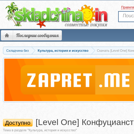
Правил
Последние сообщения
Складчина биз
Культура, история и искусство
Скачать [Level One] Ко
[Level One] Конфуцианст
Доступно
Тема в разделе "Культура, история и искусство"