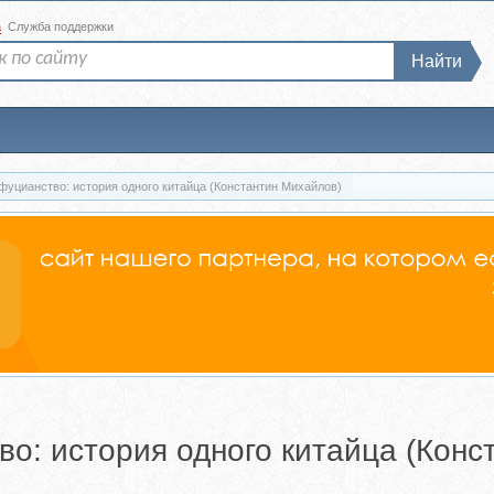
а
Служба поддержки
Найти
нфуцианство: история одного китайца (Константин Михайлов)
во: история одного китайца (Кон