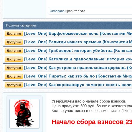
Ukochana
нравится это.
Похожие складчины
[Level One] Варфоломеевская ночь (Константин М
Доступно
[Level One] Религии нашего времени (Константин 
Доступно
[Level One] Грибоедов: история убийства (Конста
Доступно
[Level One] Католики и православные: история к
Доступно
[Level One] Как устроена православная церковь (
Доступно
[Level One] Пираты: как это было (Константин Ми
Доступно
[Level One] Как коронавирус помогает понять рел
Доступно
Уведомляем вас о начале сбора взносов.
Цена продукта: 500 руб. Взнос с каждого уча
Кол-во участников в основном списке: 1 чел
Начало сбора взносов 23