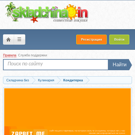
☰
Регистрация
Войти
Правила
Служба поддержки
Найти
Складчина биз
Кулинария
Кондитерка
Запись [liudmila__gurkova] Классическая коллекция Мини тортов (Людмила...