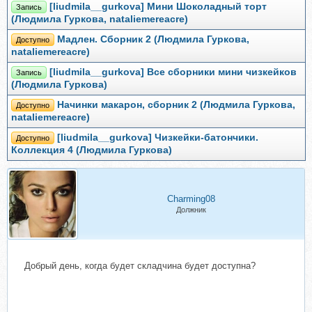
[liudmila__gurkova] Мини Шоколадный торт
Запись
(Людмила Гуркова, nataliemereacre)
Мадлен. Сборник 2 (Людмила Гуркова,
Доступно
nataliemereacre)
[liudmila__gurkova] Все сборники мини чизкейков
Запись
(Людмила Гуркова)
Начинки макарон, сборник 2 (Людмила Гуркова,
Доступно
nataliemereacre)
[liudmila__gurkova] Чизкейки-батончики.
Доступно
Коллекция 4 (Людмила Гуркова)
Charming08
Должник
Добрый день, когда будет складчина будет доступна?