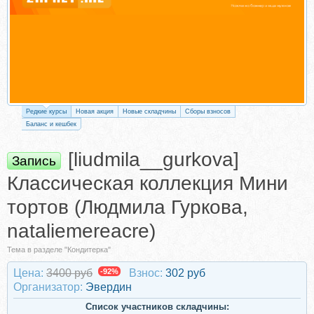
Редкие курсы
Новая акция
Новые складчины
Сборы взносов
Баланс и кешбек
[liudmila__gurkova]
Запись
Классическая коллекция Мини
тортов (Людмила Гуркова,
nataliemereacre)
Тема в разделе "Кондитерка"
Цена:
3400 руб
-92%
Взнос:
302 руб
Организатор:
Эвердин
Список участников складчины: