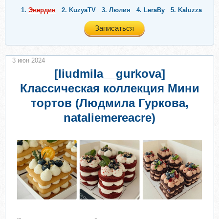
1.
Эвердин
2.
KuzyaTV
3.
Люлия
4.
LeraBy
5.
Kaluzza
Записаться
3 июн 2024
[liudmila__gurkova]
Классическая коллекция Мини
тортов (Людмила Гуркова,
nataliemereacre)