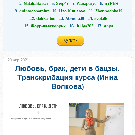
5.
NataliaBatszi
6.
Svip47
7.
Аспарагус
8.
SYPER
9.
gulnarasharafut
10.
Liza Kutuzova
11.
Zhannochka19
12.
delika_tes
13.
Аблина30
14.
svetalk
15.
Жоррикмажоррик
16.
Juliya303
17.
Anpa
Купить
20 апр 2021
Любовь, брак, дети в бацзы.
Транскрибация курса (Инна
Волкова)