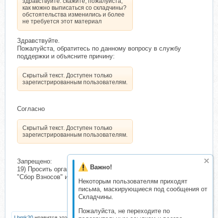
здравствуйте. скажите, пожалуйста,
как можно выписаться со складчины?
обстоятельства изменились и более
не требуется этот материал
Здравствуйте.
Пожалуйста, обратитесь по данному вопросу в службу
поддержки и объясните причину:
Скрытый текст. Доступен только
зарегистрированным пользователям.
Согласно
Скрытый текст. Доступен только
зарегистрированным пользователям.
Запрещено:
Важно!
19) Просить организатора выписать из складчины на этапах
"Сбор Взносов" и "Доступно".
Некоторым пользователям приходят
письма, маскирующиеся под сообщения от
Складчины.
Пожалуйста, не переходите по
Lbmk20
нравится это.