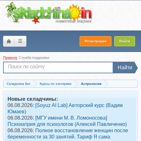
☰
Регистрация
Войти
Правила
Служба поддержки
Найти
Складчина биз
Курсы по эзотерике
Астрология
Скачать Любовь, брак, дети в бацзы. Транскрибация курса (Инна Волкова)
Новые складчины:
06.08.2026:
[Soyuz AI Lab] Авторский курс (Вадим
Юмаев)
06.08.2026:
[МГУ имени М. В. Ломоносова]
Психиатрия для психологов (Алексей Павличенко)
06.08.2026:
Полное восстановление женщин после
беременности за 30 занятий. Тариф Я сама