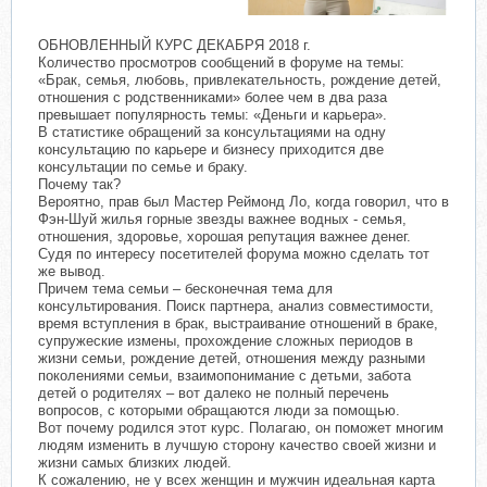
ОБНОВЛЕННЫЙ КУРС ДЕКАБРЯ 2018 г.
Количество просмотров сообщений в форуме на темы:
«Брак, семья, любовь, привлекательность, рождение детей,
отношения с родственниками» более чем в два раза
превышает популярность темы: «Деньги и карьера».
В статистике обращений за консультациями на одну
консультацию по карьере и бизнесу приходится две
консультации по семье и браку.
Почему так?
Вероятно, прав был Мастер Реймонд Ло, когда говорил, что в
Фэн-Шуй жилья горные звезды важнее водных - семья,
отношения, здоровье, хорошая репутация важнее денег.
Судя по интересу посетителей форума можно сделать тот
же вывод.
Причем тема семьи – бесконечная тема для
консультирования. Поиск партнера, анализ совместимости,
время вступления в брак, выстраивание отношений в браке,
супружеские измены, прохождение сложных периодов в
жизни семьи, рождение детей, отношения между разными
поколениями семьи, взаимопонимание с детьми, забота
детей о родителях – вот далеко не полный перечень
вопросов, с которыми обращаются люди за помощью.
Вот почему родился этот курс. Полагаю, он поможет многим
людям изменить в лучшую сторону качество своей жизни и
жизни самых близких людей.
К сожалению, не у всех женщин и мужчин идеальная карта