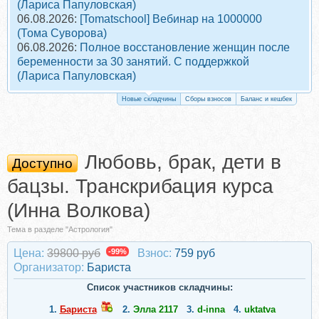
(Лариса Папуловская)
06.08.2026:
[Tomatschool] Вебинар на 1000000
(Тома Суворова)
06.08.2026:
Полное восстановление женщин после
беременности за 30 занятий. С поддержкой
(Лариса Папуловская)
Новые складчины
Сборы взносов
Баланс и кешбек
Любовь, брак, дети в
Доступно
бацзы. Транскрибация курса
(Инна Волкова)
Тема в разделе "Астрология"
Цена:
39800 руб
-99%
Взнос:
759 руб
Организатор:
Бариста
Список участников складчины:
1.
Бариста
2.
Элла 2117
3.
d-inna
4.
uktatva