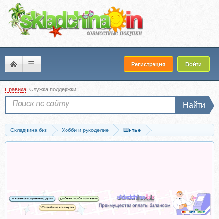
☰
Регистрация
Войти
Правила
Служба поддержки
Найти
Складчина биз
Хобби и рукоделие
Шитье
Скачать [Логика Кроя] Вариации на тему «качелей» (Лариса Клепачева)