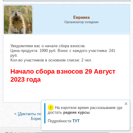
Евражкa
Организатор складчин
Уведомляем вас о начале сбора взносов.
Цена продукта: 1990 руб. Взнос с каждого участника: 241
руб.
Кол-во участников в основном списке: 2 чел.
Начало сбора взносов 29 Август
2023 года
На короткое время рассказываем где
достать
редкие курсы
<
[Диктанты портного] Блузка с пышными рукавами (Вера
Борисюк)
|
[hush-time] Курс Hush time
>
Подробности
ТУТ