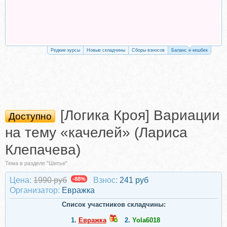
Редкие курсы
Новые складчины
Сборы взносов
Баланс и кешбек
[Логика Кроя] Вариации
Доступно
на тему «качелей» (Лариса
Клепачева)
Тема в разделе "Шитье"
Цена:
1990 руб
-88%
Взнос:
241 руб
Организатор:
Евражкa
Список участников складчины:
1.
Евражкa
2.
Yola6018