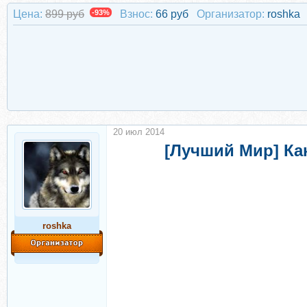
Цена:
899 руб
-93%
Взнос:
66 руб
Организатор:
roshka
20 июл 2014
[Лучший Мир] Ка
roshka