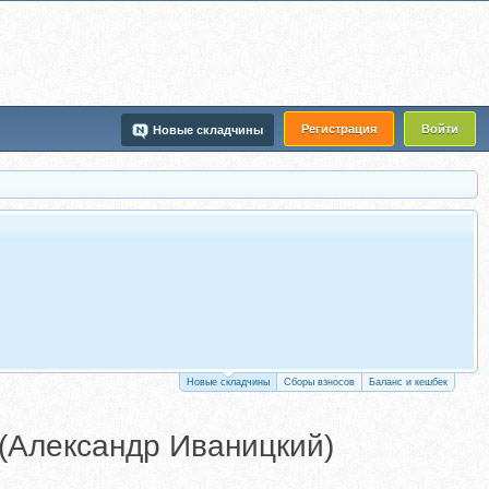
Регистрация
Войти
Новые складчины
Новые складчины
Сборы взносов
Баланс и кешбек
 (Александр Иваницкий)