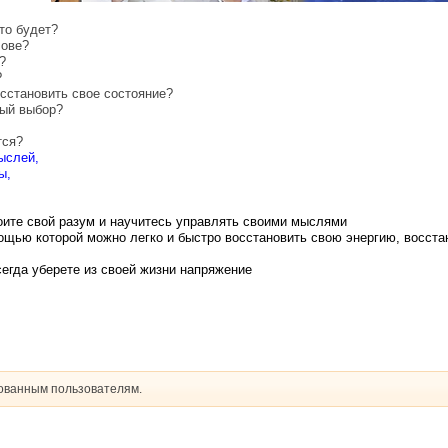
то будет?
лове?
?
?
осстановить свое состояние?
ый выбор?
тся?
ыслей,
ы,
коите свой разум и научитесь управлять своими мыслями
ощью которой можно легко и быстро восстановить свою энергию, восстан
егда уберете из своей жизни напряжение
рованным пользователям.