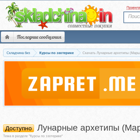
Правил
Последние сообщения
Складчина биз
Курсы по эзотерике
Скачать Лунарные архетипы (Марь
Лунарные архетипы (Ма
Доступно
Тема в разделе "Курсы по эзотерике"