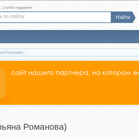
а
Служба поддержки
Найти
яна Романова)
рьяна Романова)