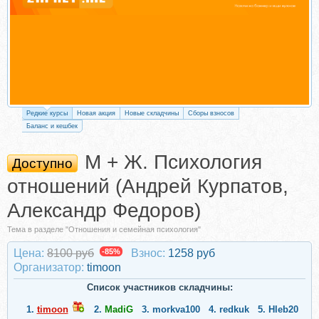
Редкие курсы
Новая акция
Новые складчины
Сборы взносов
Баланс и кешбек
М + Ж. Психология
Доступно
отношений (Андрей Курпатов,
Александр Федоров)
Тема в разделе "Отношения и семейная психология"
Цена:
8100 руб
-85%
Взнос:
1258 руб
Организатор:
timoon
Список участников складчины:
1.
timoon
2.
MadiG
3.
morkva100
4.
redkuk
5.
Hleb20