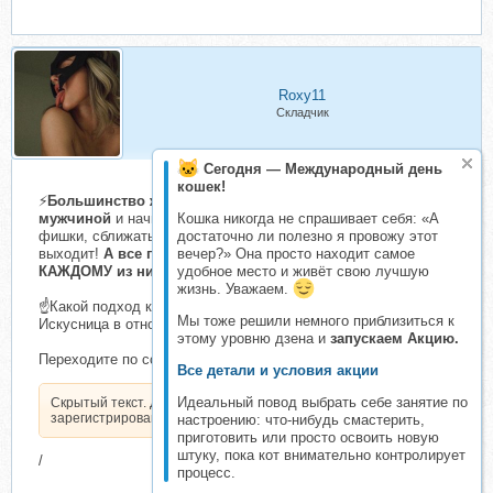
Roxy11
Складчик
Сегодня — Международный день
кошек!
⚡
Большинство женщин стараются улучшить отношения с
мужчиной
и начинают для этого применять различные
Кошка никогда не спрашивает себя: «А
фишки, сближаться, закрывать потребности, но… ничего не
достаточно ли полезно я провожу этот
выходит!
А все потому, что все мужчины разные и к
вечер?» Она просто находит самое
КАЖДОМУ из них нужен СВОЙ подход!
удобное место и живёт свою лучшую
жизнь. Уважаем.
☝️Какой подход к вашему мужчине вы узнаете на курсе
Мы тоже решили немного приблизиться к
Искусница в отношениях 3.0.
этому уровню дзена и
запускаем Акцию.
Переходите по ссылке и найдите ключ к своему мужчине ✅
Все детали и условия акции
Идеальный повод выбрать себе занятие по
Скрытый текст. Доступен только
зарегистрированным пользователям.
настроению: что-нибудь смастерить,
приготовить или просто освоить новую
штуку, пока кот внимательно контролирует
/
процесс.