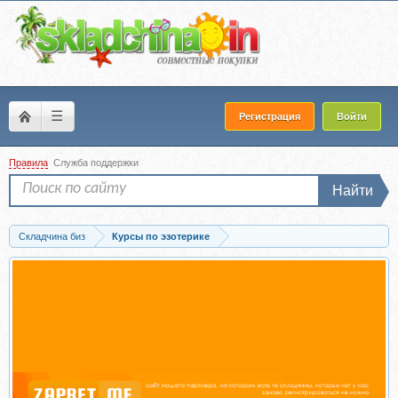
☰
Регистрация
Войти
Правила
Служба поддержки
Найти
Складчина биз
Курсы по эзотерике
Скачать [Магия без суеверий] Дело + деньги. Тариф С поддержкой (Галина...