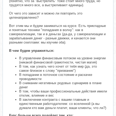
(понятно, что за "выстрелить" тоже стоит много труда, но
трудятся много все, а выстреливают единицы).
От чего это зависит и можно ли повторить это
целенаправленно?
Вот этим мы и будем заниматься на курсе. Есть прикладные
и понятные техники "попадания в волну": как в
самореализации, так и в деньгах (да-да, у самореализации и
зарабатывания денег - разные движки, и качаются они
разными скиллами: мы изучим оба).
В чем будем упражняться:
В управлении финансовым потоком на уровне энергии
(никакой финансовой грамотности, чистая магия)
В том, как узнать чего хочет от тебя мир (да, это
самое близкое к слову "призвание")
В попадании в поточное состояние и раскачке
проводимости
В снимании негативных родовых сценариев в плане
денег
В том, чтобы ваши профессиональные действия имели
отклик, влияние и вес
В заключении контракта с вашим главным и
единственным работодателем: со вселенной (а вы
думали кто вам деньги платит, ваши клиенты, что ли?)
Курс больше всего подойдет тем, кто: