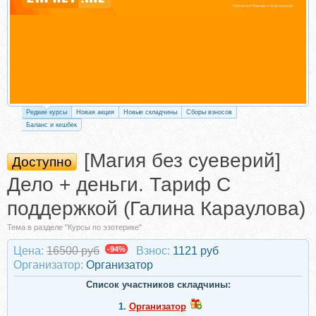
Редкие курсы
Новая акция
Новые складчины
Сборы взносов
Баланс и кешбек
[Магия без суеверий]
Доступно
Дело + деньги. Тариф С
поддержкой (Галина Караулова)
Тема в разделе "Курсы по эзотерике"
Цена:
16500 руб
-94%
Взнос:
1121 руб
Организатор:
Организатор
Список участников складчины:
1.
Организатор