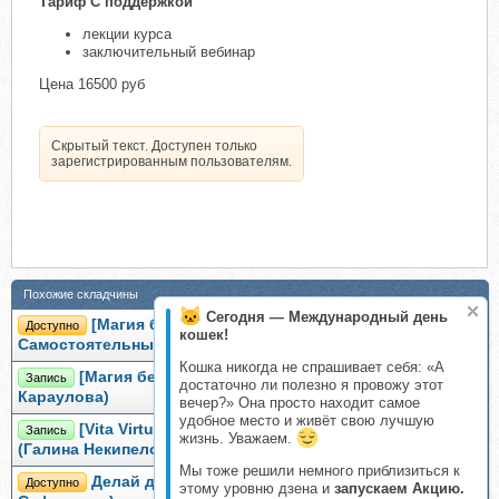
Тариф С поддержкой
лекции курса
заключительный вебинар
Цена 16500 руб
Скрытый текст. Доступен только
зарегистрированным пользователям.
Похожие складчины
Сегодня — Международный день
[Магия без суеверий] Дело + деньги. Тариф
Доступно
кошек!
Самостоятельный (Галина Караулова)
Кошка никогда не спрашивает себя: «А
[Магия без суеверий] Деньги как поток (Галина
Запись
достаточно ли полезно я провожу этот
Караулова)
вечер?» Она просто находит самое
удобное место и живёт свою лучшую
[Vita Virtus] Магия финансов. Тариф Серебряный
Запись
жизнь. Уважаем.
(Галина Некипелова)
Мы тоже решили немного приблизиться к
Делай деньги на любимом деле (Катерина
Доступно
этому уровню дзена и
запускаем Акцию.