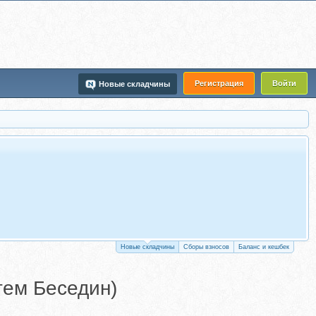
Регистрация
Войти
Новые складчины
Новые складчины
Сборы взносов
Баланс и кешбек
тем Беседин)