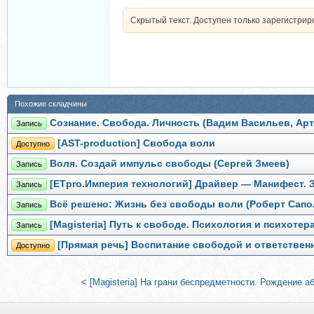
Скрытый текст. Доступен только зарегистри
Похожие складчины
Сознание. Свобода. Личность (Вадим Васильев, Ар
Запись
[AST-production] Свобода воли
Доступно
Воля. Создай импульс свободы (Сергей Змеев)
Запись
[ETpro.Империя технологий] Драйвер — Манифест. З
Запись
Всё решено: Жизнь без свободы воли (Роберт Сапо
Запись
[Magisteria] Путь к свободе. Психология и психоте
Запись
[Прямая речь] Воспитание свободой и ответствен
Доступно
<
[Magisteria] На грани беспредметности. Рождение а