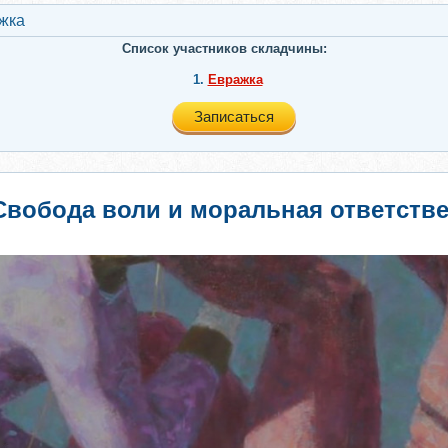
жкa
Список участников складчины:
1.
Евражкa
Записаться
] Свобода воли и моральная ответств