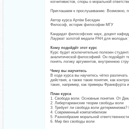
когнитивистов, споры о моральной ответстве
Приглашаем к прослушиванию. Возможно, по
Автор курса Артём Беседин
Философ, историк философии МГУ
Кандидат философских наук, доцент кафед
Лауреат золотой медали РАН для молодых 
Кому подойдёт этот курс
Курс будет исключительно полезен студент
аналитической философией. Он подойдёт те
понять логику аргументов, внутреннюю струк
Чему вы научитесь
В ходе курса вы научитесь чётко различать
действия, а также такие понятия, как кон
таких, например, как примеры Франкфурта и
План курса
1. Свобода воли. Основные понятия. От Де
2. Либертарианские теории свободы воли
3. Требует ли свобода воли детерминизма?
4. Современный компатибилизм
5. Разнообразие моральной ответственност
6. Мир без свободы воли