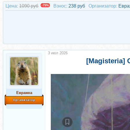
Цена:
1090 руб
-79%
Взнос:
238 руб
Организатор:
Евра
3 июл 2026
[Magisteria
Евражкa