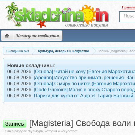
Правил
Последние сообщения
Складчина биз
Культура, история и искусство
Запись [Magisteria] Св
Новые складчины:
06.08.2026:
[Основа] Читай не хочу (Евгения Марохотина
06.08.2026:
[Apeiron] Искусство принимать решения. Зан
06.08.2026:
[Основа] С миру по нитке (Евгения Марохоти
06.08.2026:
[Code Grimoire] Магия в эпоху Старого поря
06.08.2026:
Парики для кукол от А до Я. Тариф Базовый 
[Magisteria] Свобода воли
Запись
Тема в разделе "Культура, история и искусство"