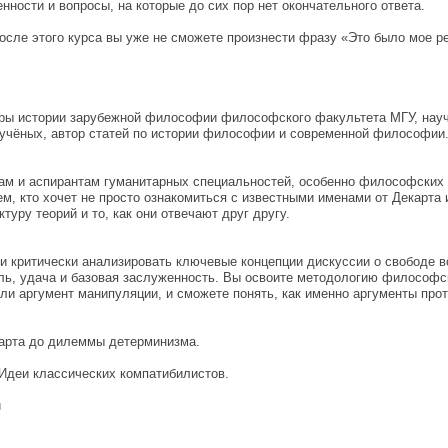
нности и вопросы, на которые до сих пор нет окончательного ответа.
сле этого курса вы уже не сможете произнести фразу «Это было мое р
ры истории зарубежной философии философского факультета МГУ, научн
учёных, автор статей по истории философии и современной философии
ам и аспирантам гуманитарных специальностей, особенно философских ф
м, кто хочет не просто ознакомиться с известными именами от Декарта 
туру теорий и то, как они отвечают друг другу.
 и критически анализировать ключевые концепции дискуссии о свободе 
троль, удача и базовая заслуженность. Вы освоите методологию философ
ли аргумент манипуляции, и сможете понять, как именно аргументы про
карта до дилеммы детерминизма.
 Идеи классических компатибилистов.
и