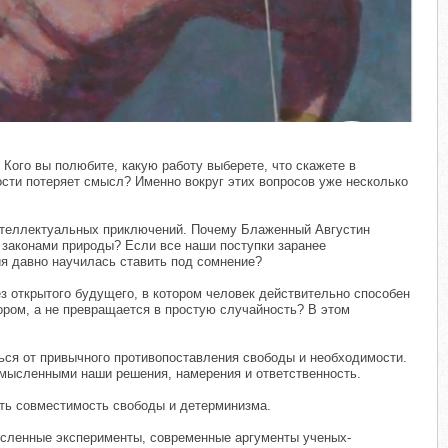
Кого вы полюбите, какую работу выберете, что скажете в
ости потеряет смысл? Именно вокруг этих вопросов уже несколько
интеллектуальных приключений. Почему Блаженный Августин
 законами природы? Если все наши поступки заранее
ия давно научилась ставить под сомнение?
з открытого будущего, в котором человек действительно способен
бором, а не превращается в простую случайность? В этом
ься от привычного противопоставления свободы и необходимости.
смысленными наши решения, намерения и ответственность.
ть совместимость свободы и детерминизма.
ысленные эксперименты, современные аргументы ученых-