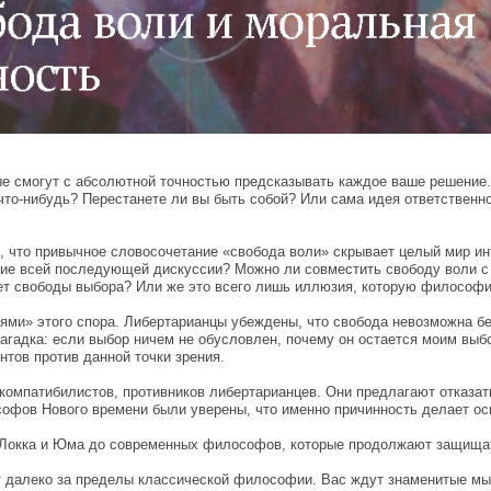
ые смогут с абсолютной точностью предсказывать каждое ваше решение. 
что-нибудь? Перестанете ли вы быть собой? Или сама идея ответственн
, что привычное словосочетание «свобода воли» скрывает целый мир 
ение всей последующей дискуссии? Можно ли совместить свободу воли с
 нет свободы выбора? Или же это всего лишь иллюзия, которую философ
ями» этого спора. Либертарианцы убеждены, что свобода невозможна бе
 загадка: если выбор ничем не обусловлен, почему он остается моим вы
тов против данной точки зрения.
омпатибилистов, противников либертарианцев. Они предлагают отказат
софов Нового времени были уверены, что именно причинность делает о
а, Локка и Юма до современных философов, которые продолжают защища
ет далеко за пределы классической философии. Вас ждут знаменитые м