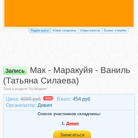
Редкие курсы
Новые складчины
Сборы взносов
Баланс и кешбек
Мак - Маракуйя - Ваниль
Запись
(Татьяна Силаева)
Тема в разделе "Кулинария"
Цена:
4999 руб
-91%
Взнос:
454 руб
Организатор:
Дивия
Список участников складчины:
1.
Дивия
Записаться