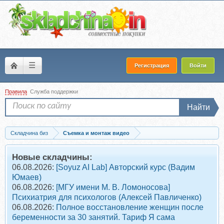
☰
Регистрация
Войти
Правила
Служба поддержки
Найти
Складчина биз
Съемка и монтаж видео
Запись [Malvina.Malina] Рилс за 20 минут. Онлайн-лекция для фотографов...
Новые складчины:
06.08.2026:
[Soyuz AI Lab] Авторский курс (Вадим
Юмаев)
06.08.2026:
[МГУ имени М. В. Ломоносова]
Психиатрия для психологов (Алексей Павличенко)
06.08.2026:
Полное восстановление женщин после
беременности за 30 занятий. Тариф Я сама