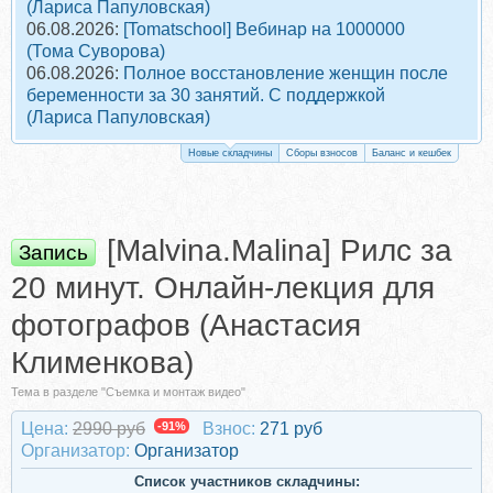
(Лариса Папуловская)
06.08.2026:
[Tomatschool] Вебинар на 1000000
(Тома Суворова)
06.08.2026:
Полное восстановление женщин после
беременности за 30 занятий. С поддержкой
(Лариса Папуловская)
Новые складчины
Сборы взносов
Баланс и кешбек
[Malvina.Malina] Рилс за
Запись
20 минут. Онлайн-лекция для
фотографов (Анастасия
Клименкова)
Тема в разделе "Съемка и монтаж видео"
Цена:
2990 руб
-91%
Взнос:
271 руб
Организатор:
Организатор
Список участников складчины: