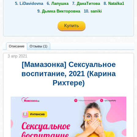
5.
LiDavidovna
6.
Лапушка
7.
ДанаТитова
8.
Natalka1
9.
Дымка Викторовна
10.
saniki
Купить
Описание
Отзывы (1)
3 апр 2021
[Мамазонка] Сексуальное
воспитание, 2021 (Карина
Рихтере)