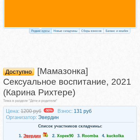
Редкие курсы
Новые складчины
Сборы взносов
Баланс и кешбек
[Мамазонка]
Доступно
Сексуальное воспитание, 2021
(Карина Рихтере)
Тема в разделе "Дети и родители"
Цена:
1200 руб
-90%
Взнос:
131 руб
Организатор:
Эвердин
Список участников складчины:
1.
Эвердин
2.
Хорек90
3.
Roomba
4.
kuckolka