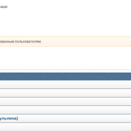
каши
рованным пользователям.
ульпина)