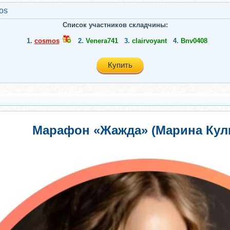
os
Список участников складчины:
1.
cosmos
2.
Venera741
3.
clairvoyant
4.
Bnv0408
Купить
Марафон «Жажда» (Марина Кул