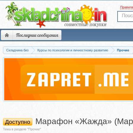
Правил
Последние сообщения
Складчина биз
Курсы по психологии и личностному развитию
Прочие
Марафон «Жажда» (Мари
Доступно
Тема в разделе "Прочие"