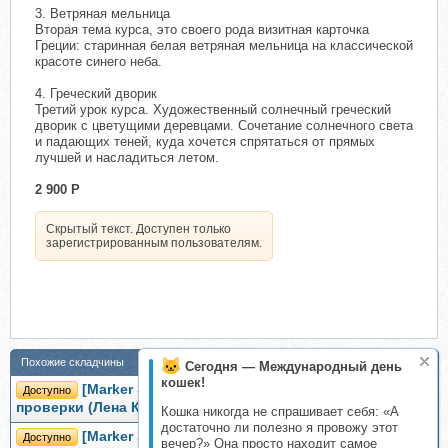
3. Ветряная мельница
Вторая тема курса, это своего рода визитная карточка
Греции: старинная белая ветряная мельница на классической
красоте синего неба.
4. Греческий дворик
Третий урок курса. Художественный солнечный греческий
дворик с цветущими деревцами. Сочетание солнечного света
и падающих теней, куда хочется спрятаться от прямых
лучшей и насладиться летом.
2 900 Р
Скрытый текст. Доступен только
зарегистрированным пользователям.
Похожие складчины
Сегодня — Международный день
кошек!
[Marker School] Городские Зарисовки. Без
Доступно
проверки (Лена Крымина)
Кошка никогда не спрашивает себя: «А
достаточно ли полезно я провожу этот
[Marker School] Bella Grafica! Архитектурный
Доступно
вечер?» Она просто находит самое