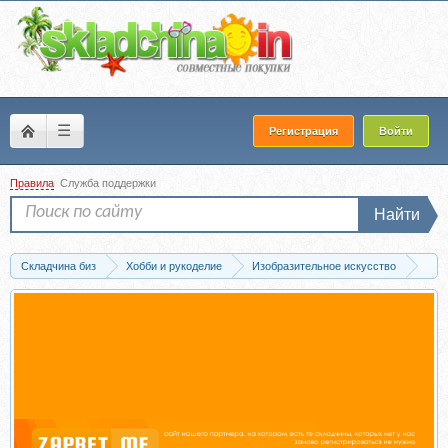
☰
Регистрация
Войти
Правила
Служба поддержки
Найти
Складчина биз
Хобби и рукоделие
Изобразительное искусство
Акварель
Скачать [Marker School] Греческие зарисовки. Тариф Без проверк