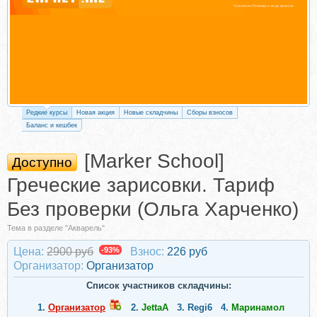
Редкие курсы
Новая акция
Новые складчины
Сборы взносов
Баланс и кешбек
[Marker School]
Доступно
Греческие зарисовки. Тариф
Без проверки (Ольга Харченко)
Тема в разделе "Акварель"
Цена:
2900 руб
-93%
Взнос:
226 руб
Организатор:
Организатор
Список участников складчины:
1.
Организатор
2.
JettaA
3.
Regi6
4.
Маринамол