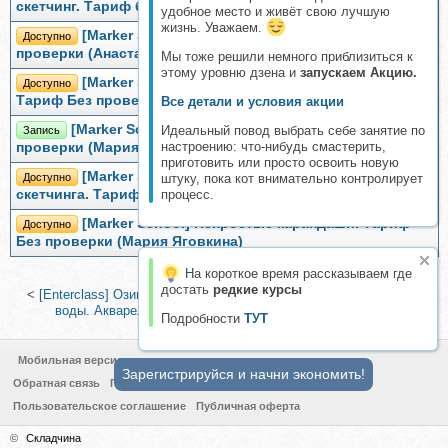
скетчинг. Тариф без проверки (Екатерина Пластинина)
удобное место и живёт свою лучшую
жизнь. Уважаем.
[Marker School] Графика. Синяя ручка. Тариф Без
Доступно
проверки (Анастасия Агеева)
Мы тоже решили немного приблизиться к
этому уровню дзена и
запускаем Акцию.
[Marker School] Скетчбук: дневник художника.
Доступно
Тариф Без проверки (Лена Крымина)
Все детали и условия акции
[Marker School] Поэзия города. Тариф без
Идеальный повод выбрать себе занятие по
Запись
настроению: что-нибудь смастерить,
проверки (Мария Яговкина)
приготовить или просто освоить новую
[Marker School] Pro курс архитектурного
Доступно
штуку, пока кот внимательно контролирует
скетчинга. Тариф Без проверки (Екатерина Пластинина)
процесс.
[Marker School] Непростые карандаши. Тариф
Доступно
Без проверки (Мария Яговкина)
На короткое время рассказываем где
достать
редкие курсы
<
[Enterclass] Озимое поле (Софья Романова)
|
Портреты моря и
воды. Акварельное путешествие (Евгения Горбачева)
>
Подробности
ТУТ
Мобильная версия
Зарегистрируйся и начни экономить!
Обратная связь
Политика конфиденциальности
Пользовательское соглашение
Публичная оферта
©
Складчина