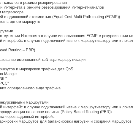
ет-каналов в режиме резервирования
и Интернета в режиме резервирования Интернет-каналов
target-scope
 с одинаковой стоимостью (Equal Cost Multi Path routing (ECMP))
ов в одном маршруте
шрутами
 отсутствии Интернета в случае использования ECMP с рекурсивными 
й интерфейс в случае подключений извне к маршрутизатору или к лока
ased Routing – PBR)
льзование именованной таблицы маршрутизации
аршрутов и маркировки трафика для QoS
ю Mangle
Nth"
"PCC"
ния определенного вида трафика
рекурсивными маршрутами
й интерфейс в случае подключений извне к маршрутизатору или к лока
ршрутизация на основе политик (Policy Based Routing (PBR))
ка через заданный интерфейс
ркировки маршрутов для балансировки нагрузки и создания маршрутов