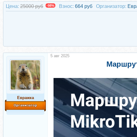
Цена:
25000 руб
-98%
Взнос:
664 руб
Организатор:
Евр
5 авг 2025
Маршрут
Евражкa