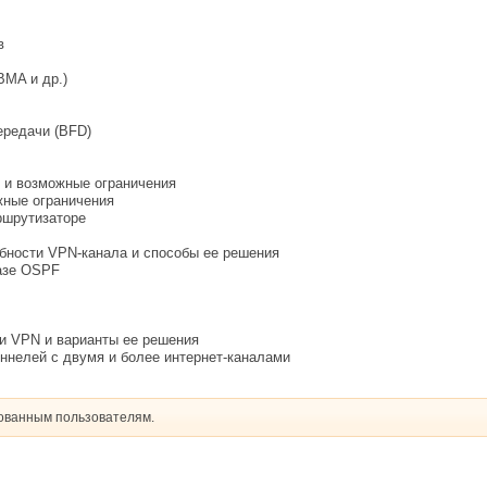
в
MA и др.)
ередачи (BFD)
 и возможные ограничения
ные ограничения
ршрутизаторе
бности VPN-канала и способы ее решения
базе OSPF
и VPN и варианты ее решения
ннелей с двумя и более интернет-каналами
рованным пользователям.