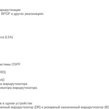
аршрутизации
, BPGP и других реализациях
ла (LSA)
системы OSPF
RID)
rID
ра маршрутизатора
икатора маршрутизатора
в в одном устройстве
ченный маршрутизатор (DR) и резервный назначенный маршрутизатор (BD