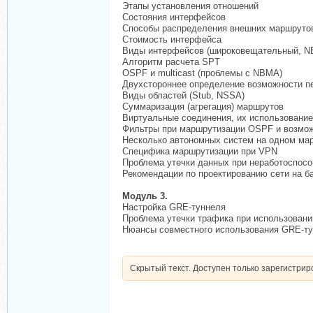
Этапы установления отношений
Состояния интерфейсов
Способы распределения внешних маршруто
Стоимость интерфейса
Виды интерфейсов (широковещательный, NB
Алгоритм расчета SPT
OSPF и multicast (проблемы с NBMA)
Двухстороннее определение возможности п
Виды областей (Stub, NSSA)
Суммаризация (агрегация) маршрутов
Виртуальные соединения, их использование
Фильтры при маршрутизации OSPF и возмож
Несколько автономных систем на одном ма
Специфика маршрутизации при VPN
Проблема утечки данных при неработоспосо
Рекомендации по проектированию сети на 
Модуль 3.
Настройка GRE-туннеля
Проблема утечки трафика при использовани
Нюансы совместного использования GRE-ту
Скрытый текст. Доступен только зарегистри