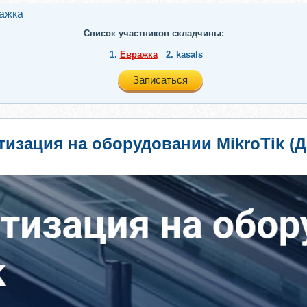
ажкa
Список участников складчины:
1.
Евражкa
2.
kasals
Записаться
изация на оборудовании MikroTik (