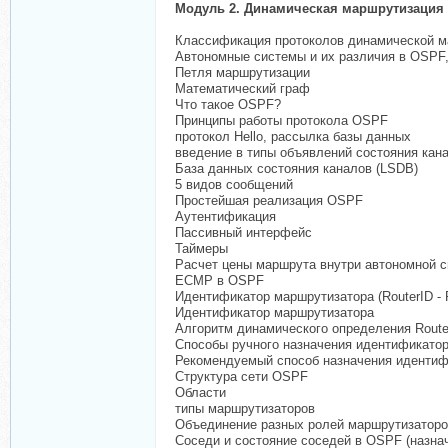
Модуль 2. Динамическая маршрутизация
Классификация протоколов динамической м
Автономные системы и их различия в OSPF
Петля маршрутизации
Математический граф
Что такое OSPF?
Принципы работы протокола OSPF
протокол Hello, рассылка базы данных
введение в типы объявлений состояния кана
База данных состояния каналов (LSDB)
5 видов сообщений
Простейшая реализация OSPF
Аутентификация
Пассивный интерфейс
Таймеры
Расчет цены маршрута внутри автономной 
ECMP в OSPF
Идентификатор маршрутизатора (RouterID - 
Идентификатор маршрутизатора
Алгоритм динамического определения Route
Способы ручного назначения идентификато
Рекомендуемый способ назначения идентиф
Структура сети OSPF
Области
типы маршрутизаторов
Объединение разных ролей маршрутизаторо
Соседи и состояние соседей в OSPF (назна