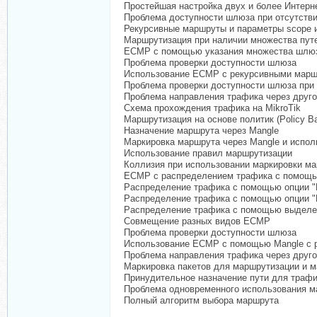
Простейшая настройка двух и более Интерн
Проблема доступности шлюза при отсутстви
Рекурсивные маршруты и параметры scope и 
Маршрутизация при наличии множества путей
ECMP с помощью указания множества шлюз
Проблема проверки доступности шлюза
Использование ECMP с рекурсивными мар
Проблема проверки доступности шлюза при
Проблема направления трафика через друго
Схема прохождения трафика на MikroTik
Маршрутизация на основе политик (Policy B
Назначение маршрута через Mangle
Маркировка маршрута через Mangle и испо
Использование правил маршрутизации
Коллизия при использовании маркировки м
ECMP с распределением трафика с помощь
Распределение трафика с помощью опции "
Распределение трафика с помощью опции 
Распределение трафика с помощью выделе
Совмещение разных видов ECMP
Проблема проверки доступности шлюза
Использование ECMP с помощью Mangle с 
Проблема направления трафика через друго
Маркировка пакетов для маршрутизации и ма
Принудительное назначение пути для трафи
Проблема одновременного использования ма
Полный алгоритм выбора маршрута