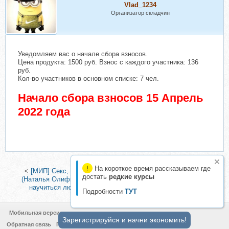
Vlad_1234
Организатор складчин
Уведомляем вас о начале сбора взносов.
Цена продукта: 1500 руб. Взнос с каждого участника: 136
руб.
Кол-во участников в основном списке: 7 чел.
Начало сбора взносов 15 Апрель
2022 года
На короткое время рассказываем где
<
[МИП] Секс, любовь и деньги в метафорических картах
достать
редкие курсы
(Наталья Олифирович)
|
Главный роман в вашей жизни: как
научиться любить себя любым (Михаил Лабковский)
>
Подробности
ТУТ
Мобильная версия
Зарегистрируйся и начни экономить!
Обратная связь
Политика конфиденциальности