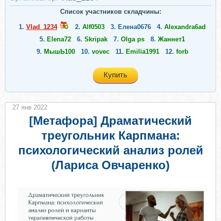
Список участников складчины:
1.
Vlad_1234
2.
Alf0503
3.
Елена0676
4.
Alexandra6ad
5.
Elena72
6.
Skripak
7.
Olga ps
8.
Жаннет1
9.
МышЬ100
10.
vovec
11.
Emilia1991
12.
forb
Купить
27 янв 2022
[Метафора] Драматический
треугольник Карпмана:
психологический анализ ролей
(Лариса Овчаренко)