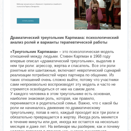
Драматический треугольник Карпмана: психологический
анализ ролей и варианты терапевтической работы
«Треугольник Карпмана»
– это психологическая модель
отношений между людьми. Стивен Карпман в 1968 году
впервые описал «драматический треугольник», выделив в
нем три роли: агрессор, жертва и спасатель. Все эти роли
рэкетные или шантажные, включают невротический сценарий
реализации потребностей через партнера по общению. Из
таких отношений очень сложно выйти, потому что участники
сами непроизвольно воспроизводят эту модель и часто не
стремятся освободиться от нее на самом деле.
У каждого человека в этом треугольнике есть основная,
наиболее знакомая роль, которая, как правило,
перенимается в родительской семье. Важно, что с какой бы
роли ни начиналось движение по драматическому
треугольнику, попав в него, каждый проходит все три роли и
обязательно превращается в жертву. Иногда роль меняется
в течение минуты или дня, иногда же остается на несколько
месяцев и даже лет. На вебинаре мы разберем, как и почему