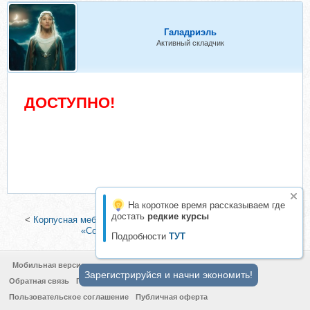
Галадриэль
Активный складчик
ДОСТУПНО!
На короткое время рассказываем где
достать
редкие курсы
<
Корпусная мебель своими руками (Андрей Лаппо)
|
Журнал
«Советы профессионалов», 2019
>
Подробности
ТУТ
Мобильная версия
Зарегистрируйся и начни экономить!
Обратная связь
Политика конфиденциальности
Пользовательское соглашение
Публичная оферта