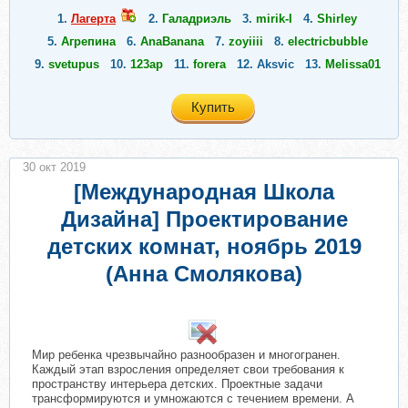
1.
Лагерта
2.
Галадриэль
3.
mirik-I
4.
Shirley
5.
Агрепина
6.
AnaBanana
7.
zoyiiii
8.
electricbubble
9.
svetupus
10.
123ap
11.
forera
12.
Aksvic
13.
Melissa01
Купить
30 окт 2019
[Международная Школа
Дизайна] Проектирование
детских комнат, ноябрь 2019
(Анна Смолякова)
​
Мир ребенка чрезвычайно разнообразен и многогранен.
Каждый этап взросления определяет свои требования к
пространству интерьера детских. Проектные задачи
трансформируются и умножаются с течением времени. А