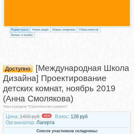
Редкие курсы
Новая акция
Новые складчины
Сборы взносов
Баланс и кешбек
[Международная Школа
Доступно
Дизайна] Проектирование
детских комнат, ноябрь 2019
(Анна Смолякова)
Тема в разделе "Строительство и ремонт"
Цена:
1400 руб
-91%
Взнос:
128 руб
Организатор:
Лагерта
Список участников складчины: