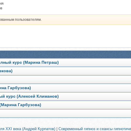
ия
ов
рованным пользователям.
олный курс (Марина Петраш)
вкова)
ина Гарбузова)
ый курс (Алексей Климанов)
(Марина Гарбузова)
ля ХХI века (Андрей Курпатов)
|
Современный гипноз и сеансы гипнотиче