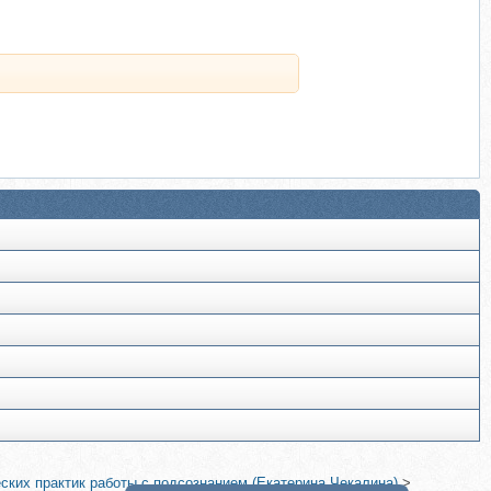
ских практик работы с подсознанием (Екатерина Чекалина)
>