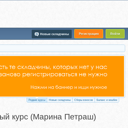
Регистрация
Войти
Новые складчины
Редкие курсы
Новые складчины
Сборы взносов
Баланс и кешбек
ый курс (Марина Петраш)