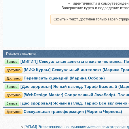
идентичности и самоутвержден
Завершение курса и подведение итог
Скрытый текст. Доступен только зарегистри
Похожие складчины
[МИГИП] Сексуальные аспекты в жизни человека. П
Запись
[МИФ Курсы] Сексуальный интеллект (Марина Тра
Доступно
Переписать сценарий (Марина Осборн)
Доступно
[Дао здоровья] Ясный взгляд. Тариф Базовый (Мар
Запись
[WebDesign Master] Современный JavaScript. Полн
Доступно
[Дао здоровья] Ясный взгляд. Тариф Всё включено 
Запись
Сексуальная трансформация (Марина Чернова)
Доступно
<
[АПиМ] Экзистенциально- гуманистическая психотерапия д