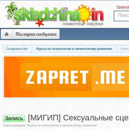
Правил
Последние сообщения
Складчина биз
Курсы по психологии и личностному развитию
Запис
[МИГИП] Сексуальные сце
Запись
Тема в разделе "Курсы по психологии и личностному развитию"