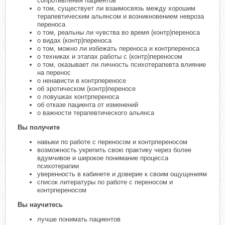
сопротивления пациентов
о том, существует ли взаимосвязь между хорошим
терапевтическим альянсом и возникновением невроза
переноса
о том, реальны ли чувства во время (контр)переноса
о видах (контр)переноса
о том, можно ли избежать переноса и контрпереноса
о техниках и этапах работы с (контр)переносом
о том, оказывает ли личность психотерапевта влияние
на перенос
о ненависти в контрпереносе
об эротическом (контр)переносе
о ловушках контрпереноса
об отказе пациента от изменений
о важности терапевтического альянса
Вы получите
навыки по работе с переносом и контрпереносом
возможность укрепить свою практику через более
вдумчивое и широкое понимание процесса
психотерапии
уверенность в кабинете и доверие к своим ощущениям
список литературы по работе с переносом и
контрпереносом
Вы научитесь
лучше понимать пациентов