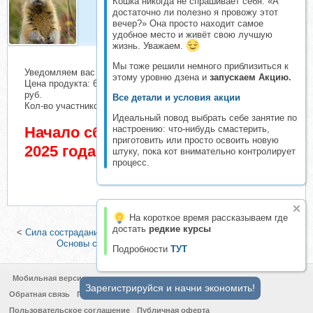
Кошка никогда не спрашивает себя: «А
Евражкa
достаточно ли полезно я провожу этот
Организатор складчин
вечер?» Она просто находит самое
удобное место и живёт свою лучшую
жизнь. Уважаем.
Мы тоже решили немного приблизиться к
Уведомляем вас о начале сбора взносов.
этому уровню дзена и
запускаем Акцию.
Цена продукта: 6000 руб. Взнос с каждого участника: 363
руб.
Все детали и условия акции
Кол-во участников в основном списке: 1 чел.
Идеальный повод выбрать себе занятие по
Начало сбора взносов 20 Апрель
настроению: что-нибудь смастерить,
приготовить или просто освоить новую
2025 года
штуку, пока кот внимательно контролирует
процесс.
На короткое время рассказываем где
достать
редкие курсы
<
Сила сострадания к себе (Кристин Нефф, Крис Гермер)
|
[МИП]
Основы схема-терапии 2.0 (Максим Лазарев)
>
Подробности
ТУТ
Мобильная версия
Зарегистрируйся и начни экономить!
Обратная связь
Политика конфиденциальности
Пользовательское соглашение
Публичная оферта