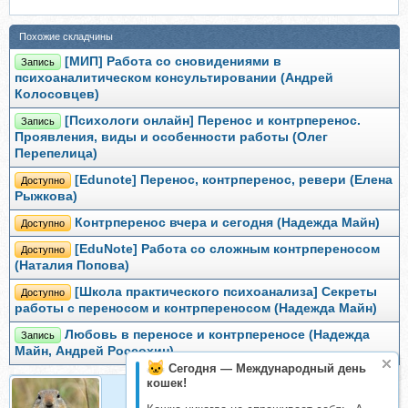
Похожие складчины
[МИП] Работа со сновидениями в
Запись
психоаналитическом консультировании (Андрей
Колосовцев)
[Психологи онлайн] Перенос и контрперенос.
Запись
Проявления, виды и особенности работы (Олег
Перепелица)
[Еdunote] Перенос, контрперенос, ревери (Елена
Доступно
Рыжкова)
Контрперенос вчера и сегодня (Надежда Майн)
Доступно
[EduNote] Работа со сложным контрпереносом
Доступно
(Наталия Попова)
[Школа практического психоанализа] Секреты
Доступно
работы с переносом и контрпереносом (Надежда Майн)
Любовь в переносе и контрпереносе (Надежда
Запись
Майн, Андрей Россохин)
Сегодня — Международный день
кошек!