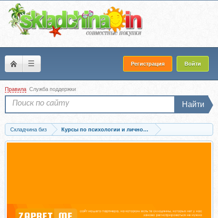
☰
Регистрация
Войти
Правила
Служба поддержки
Найти
Складчина биз
Курсы по психологии и личностному развитию
Скачать [МИП] Работа с переносом и контрпереносом (Андрей Колосовцев)