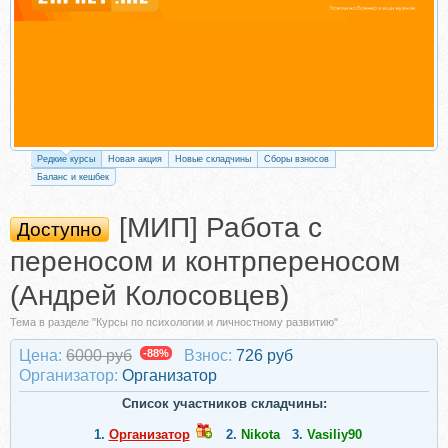
Редкие курсы
Новая акция
Новые складчины
Сборы взносов
Баланс и кешбек
[МИП] Работа с
Доступно
переносом и контрпереносом
(Андрей Колосовцев)
Тема в разделе "Курсы по психологии и личностному развитию"
Цена:
6000 руб
-88%
Взнос:
726 руб
Организатор:
Организатор
Список участников складчины:
1.
Организатор
2.
Nikota
3.
Vasiliy90