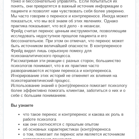
тонко и бессознательно управлять. Если попытаться их
понять, они превратятся в важный источник информации о
пациенте и позволят нам чувствовать себя более уверенно.
Мы часто говорим о переносе и контрпереносе. Иногда может
показаться, что мы всё знаем об этих явлениях. Однако
практика показывает, что всё дело - в нюансах.
Фрейд считал перенос ценным инструментом, позволяющим
исследовать недоступное прошлое пациента и его
бессознательное. При этом он отмечал, что перенос может
быть источником величайшей опасности. В контрпереносе
Фрейд видел лишь серьезную помеху для
психоаналитического процесса.
Рассматривая эти реакции с разных сторон, большинство
психологов понимают, что в их практике часто
разворачиваются истории переноса и контрпереноса.
Игнорирование этих историй не отменяет их влияния на
психотерапевтический процесс.
Использование знаний о (контр)переносе помогает психологу
более эффективно помогать клиентам, заботиться о них и о
себе с большим пониманием.
Вы узнаете
что такое перенос и контрперенос и какова их роль в
работе психолога
как они соотносятся с прошлым опытом
об основных характеристиках (контр)переноса
о том, помогает ли перенос или является источником