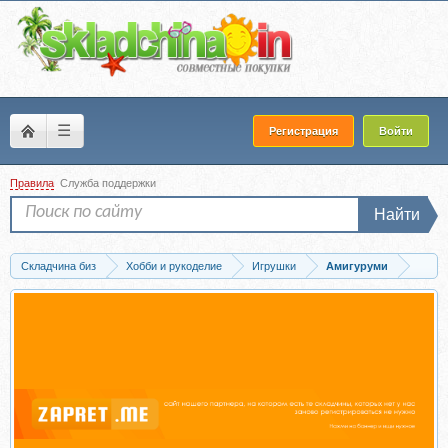
☰
Регистрация
Войти
Правила
Служба поддержки
Найти
Складчина биз
Хобби и рукоделие
Игрушки
Амигуруми
Запись Мишка и Зайка (Дарья Киселёва)