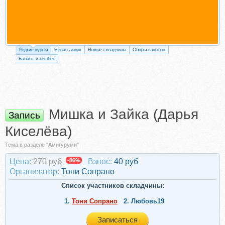
Редкие курсы
Новая акция
Новые складчины
Сборы взносов
Баланс и кешбек
Мишка и Зайка (Дарья
Запись
Киселёва)
Тема в разделе "Амигуруми"
Цена:
270 руб
-86%
Взнос:
40 руб
Организатор:
Тони Сопрано
Список участников складчины:
1.
Тони Сопрано
2.
Любовь19
Записаться