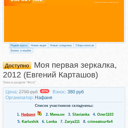
Редкие курсы
Новая акция
Новые складчины
Сборы взносов
Баланс и кешбек
Моя первая зеркалка,
Доступно
2012 (Евгений Карташов)
Тема в разделе "Фото"
Цена:
2790 руб
-87%
Взнос:
380 руб
Организатор:
Нафаня
Список участников складчины:
1.
Нафаня
2.
Миньон
3.
Slavianka
4.
Олег1103
5.
Karlushik
6.
Lenka
7.
Zarya111
8.
crimeatour4x4