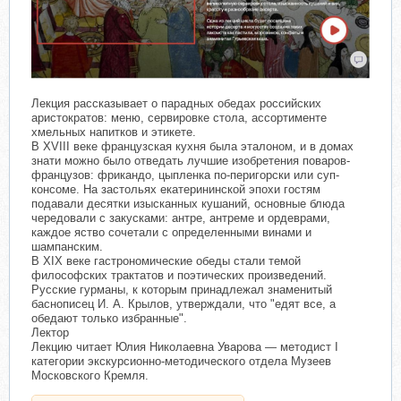
Лекция рассказывает о парадных обедах российских
аристократов: меню, сервировке стола, ассортименте
хмельных напитков и этикете.
В XVIII веке французская кухня была эталоном, и в домах
знати можно было отведать лучшие изобретения поваров-
французов: фрикандо, цыпленка по-перигорски или суп-
консоме. На застольях екатерининской эпохи гостям
подавали десятки изысканных кушаний, основные блюда
чередовали с закусками: антре, антреме и ордеврами,
каждое яство сочетали с определенными винами и
шампанским.
В XIX веке гастрономические обеды стали темой
философских трактатов и поэтических произведений.
Русские гурманы, к которым принадлежал знаменитый
баснописец И. А. Крылов, утверждали, что "едят все, а
обедают только избранные".
Лектор
Лекцию читает Юлия Николаевна Уварова — методист I
категории экскурсионно-методического отдела Музеев
Московского Кремля.