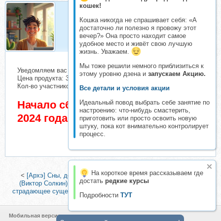
кошек!
Кошка никогда не спрашивает себя: «А
Организатор
достаточно ли полезно я провожу этот
Организатор складчин
вечер?» Она просто находит самое
удобное место и живёт свою лучшую
жизнь. Уважаем.
Мы тоже решили немного приблизиться к
Уведомляем вас о начале сбора взносов.
этому уровню дзена и
запускаем Акцию.
Цена продукта: 300 руб. Взнос с каждого участника: 82 руб.
Кол-во участников в основном списке: 1 чел.
Все детали и условия акции
Начало сбора взносов 3 Ноябрь
Идеальный повод выбрать себе занятие по
настроению: что-нибудь смастерить,
2024 года
приготовить или просто освоить новую
штуку, пока кот внимательно контролирует
процесс.
На короткое время рассказываем где
<
[Архэ] Сны, демоны и ночные кошмары в Древнем Египте
достать
редкие курсы
(Виктор Солкин)
|
[МИФ] Лекция 2. «Пока остается хоть одно
страдающее существо». Разделение буддизма (Иван Негреев)
>
Подробности
ТУТ
Мобильная версия