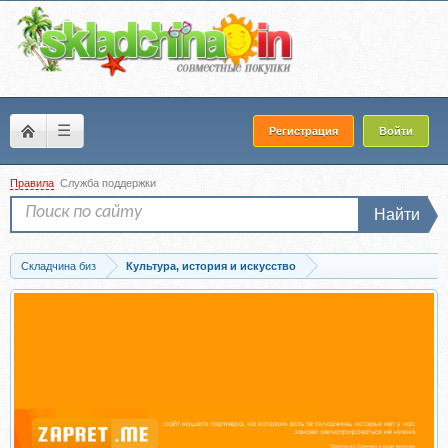
☰
Регистрация
Войти
Правила
Служба поддержки
Найти
Складчина биз
Культура, история и искусство
Скачать [Музеи Кремля] Десерт: лакомство и украшение стола в XVIII-начале...