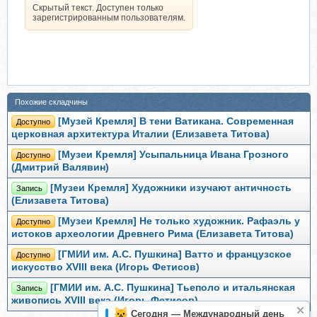
Скрытый текст. Доступен только
зарегистрированным пользователям.
Похожие складчины
[Музей Кремля] В тени Ватикана. Современная
Доступно
церковная архитектура Италии (Елизавета Титова)
[Музеи Кремля] Усыпальница Ивана Грозного
Доступно
(Дмитрий Валявин)
[Музеи Кремля] Художники изучают античность
Запись
(Елизавета Титова)
[Музеи Кремля] Не только художник. Рафаэль у
Доступно
истоков археологии Древнего Рима (Елизавета Титова)
[ГМИИ им. А.С. Пушкина] Ватто и французское
Доступно
искусство XVIII века (Игорь Фетисов)
[ГМИИ им. А.С. Пушкина] Тьеполо и итальянская
Запись
живопись XVIII века (Игорь Фетисов)
Сегодня — Международный день