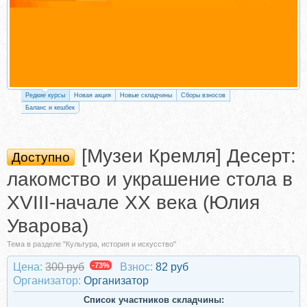
Редкие курсы
Новая акция
Новые складчины
Сборы взносов
Баланс и кешбек
[Музеи Кремля] Десерт:
Доступно
лакомство и украшение стола в
XVIII-начале XX века (Юлия
Уварова)
Тема в разделе "Культура, история и искусство"
Цена:
300 руб
-73%
Взнос:
82 руб
Организатор:
Организатор
Список участников складчины: