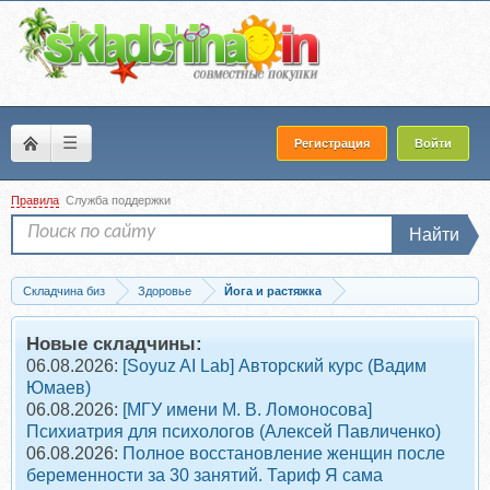
☰
Регистрация
Войти
Правила
Служба поддержки
Найти
Складчина биз
Здоровье
Йога и растяжка
Скачать [My Pole Space] Уроки на линии и чистоту (Кристина Думанская)
Новые складчины:
06.08.2026:
[Soyuz AI Lab] Авторский курс (Вадим
Юмаев)
06.08.2026:
[МГУ имени М. В. Ломоносова]
Психиатрия для психологов (Алексей Павличенко)
06.08.2026:
Полное восстановление женщин после
беременности за 30 занятий. Тариф Я сама