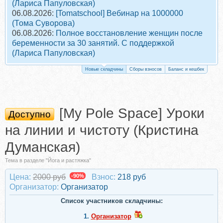
(Лариса Папуловская)
06.08.2026:
[Tomatschool] Вебинар на 1000000
(Тома Суворова)
06.08.2026:
Полное восстановление женщин после
беременности за 30 занятий. С поддержкой
(Лариса Папуловская)
Новые складчины
Сборы взносов
Баланс и кешбек
[My Pole Space] Уроки
Доступно
на линии и чистоту (Кристина
Думанская)
Тема в разделе "Йога и растяжка"
Цена:
2000 руб
-90%
Взнос:
218 руб
Организатор:
Организатор
Список участников складчины:
1.
Организатор