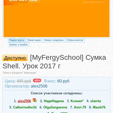
Редкие курсы
Новая акция
Новые складчины
Сборы взносов
Баланс и кешбек
[MyFergySchool] Сумка
Доступно
Shell. Урок 2017 г
Тема в разделе "Крючком"
Цена:
495 руб
-88%
Взнос:
60 руб
Организатор:
alex2506
Список участников складчины:
1.
alex2506
2.
НадяНадина
3.
Ксения*
4.
olanita
5.
Catherinethe3d
6.
OlgaSergeevna
7.
Aniri-79
8.
Masik76