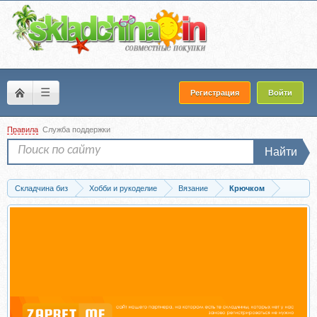
☰
Регистрация
Войти
Правила
Служба поддержки
Найти
Складчина биз
Хобби и рукоделие
Вязание
Крючком
Скачать [MyFergySchool] Сумка Shell. Урок 2017 г