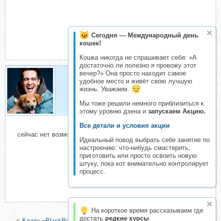
Сегодня — Международный день
кошек!
Кошка никогда не спрашивает себя: «А
достаточно ли полезно я провожу этот
вечер?» Она просто находит самое
удобное место и живёт свою лучшую
dean
жизнь. Уважаем.
Должник
Мы тоже решили немного приблизиться к
этому уровню дзена и
запускаем Акцию.
Все детали и условия акции
сейчас нет возможности
Идеальный повод выбрать себе занятие по
настроению: что-нибудь смастерить,
приготовить или просто освоить новую
штуку, пока кот внимательно контролирует
процесс.
На короткое время рассказываем где
достать
редкие курсы
<
Клатч «BlackBerry» (Юлия Лаевская)
|
Два женских платья и