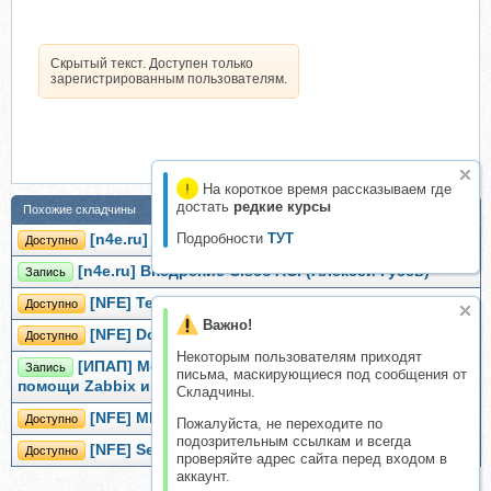
Скрытый текст. Доступен только
зарегистрированным пользователям.
На короткое время рассказываем где
достать
редкие курсы
Похожие складчины
Подробности
ТУТ
[n4e.ru] Docker (Алексей Гусев)
Доступно
[n4e.ru] Внедрение Cisco ACI (Алексей Гусев)
Запись
[NFE] TextFSM (Алексей Гусев)
Доступно
Важно!
[NFE] Docker (Алексей Гусев)
Доступно
Некоторым пользователям приходят
[ИПАП] Мониторинг сетевой инфраструктуры при
Запись
письма, маскирующиеся под сообщения от
помощи Zabbix и Prometheus
Складчины.
[NFE] MPLS EVPN (Алексей Гусев)
Доступно
Пожалуйста, не переходите по
подозрительным ссылкам и всегда
[NFE] Segment Routing (Алексей Гусев)
Доступно
проверяйте адрес сайта перед входом в
аккаунт.