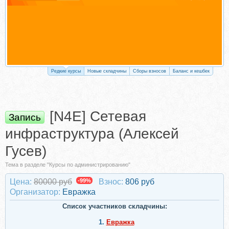
Редкие курсы
Новые складчины
Сборы взносов
Баланс и кешбек
[N4E] Сетевая
Запись
инфраструктура (Алексей
Гусев)
Тема в разделе "Курсы по администрированию"
Цена:
80000 руб
-99%
Взнос:
806 руб
Организатор:
Евражкa
Список участников складчины:
1.
Евражкa