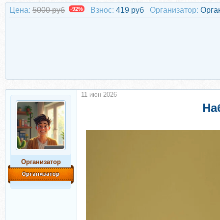
Цена:
5000 руб
-92%
Взнос:
419 руб
Организатор:
Орга
11 июн 2026
На
Организатор