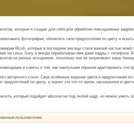
етов, которые я создаю для себя для обработки повседневных кадров (
рабатывать фотографии, обновлять свои предпочтения по цвету и искать
камерам Ricoh, которые в последние месяцы стали важной частью моей п
маю на Leica, Sony и иногда обрабатываю ими даже кадры с телефона. Б
сетов на разных исходниках, поскольку они не затрагивают вашу базов
комендации и советы о том, как наилучшим образом адаптировать эти п
ого авторского стиля. Свое особенное видение цвета и предпочтения п
 предпочтений по цвету, а значит это что-то яркое, насыщенное и цветн
ресета, который подойдет абсолютно под любой кадр, но можно уметь п
рованным пользователям.