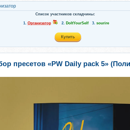
низатор
Список участников складчины:
1.
Организатор
2.
DoItYourSelf
3.
sourire
Купить
бор пресетов «PW Daily pack 5» (Пол