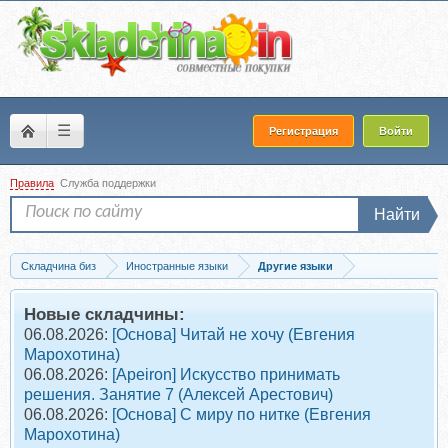
☰
Регистрация
Войти
Правила
Служба поддержки
Найти
Складчина биз
Иностранные языки
Другие языки
Скачать [Научимо српски] Первые шаги - сербский с нуля. Тариф Начальный...
Новые складчины:
06.08.2026:
[Основа] Читай не хочу (Евгения
Марохотина)
06.08.2026:
[Apeiron] Искусство принимать
решения. Занятие 7 (Алексей Арестович)
06.08.2026:
[Основа] С миру по нитке (Евгения
Марохотина)