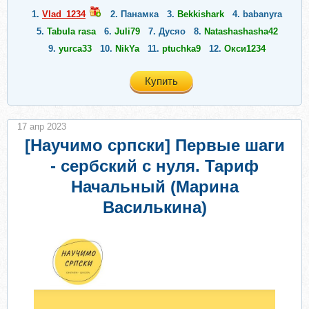
1.
Vlad_1234
2.
Панамка
3.
Bekkishark
4.
babanyra
5.
Tabula rasa
6.
Juli79
7.
Дусяо
8.
Natashashasha42
9.
yurca33
10.
NikYa
11.
ptuchka9
12.
Окси1234
Купить
17 апр 2023
[Научимо српски] Первые шаги
- сербский с нуля. Тариф
Начальный (Марина
Василькина)