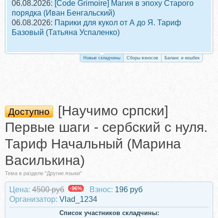
06.08.2026:
[Code Grimoire] Магия в эпоху Старого
порядка (Иван Бенгальский)
06.08.2026:
Парики для кукол от А до Я. Тариф
Базовый (Татьяна Успаленко)
Новые складчины
Сборы взносов
Баланс и кешбек
[Научимо српски]
Доступно
Первые шаги - сербский с нуля.
Тариф Начальный (Марина
Василькина)
Тема в разделе "Другие языки"
Цена:
4500 руб
-96%
Взнос:
196 руб
Организатор:
Vlad_1234
Список участников складчины: