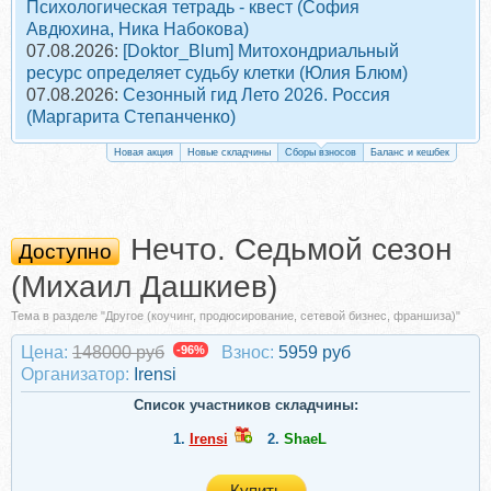
Психологическая тетрадь - квест (София
Авдюхина, Ника Набокова)
07.08.2026:
[Doktor_Blum] Митохондриальный
ресурс определяет судьбу клетки (Юлия Блюм)
07.08.2026:
Сезонный гид Лето 2026. Россия
(Маргарита Степанченко)
Новая акция
Новые складчины
Сборы взносов
Баланс и кешбек
Нечто. Седьмой сезон
Доступно
(Михаил Дашкиев)
Тема в разделе "Другое (коучинг, продюсирование, сетевой бизнес, франшиза)"
Цена:
148000 руб
-96%
Взнос:
5959 руб
Организатор:
Irensi
Список участников складчины:
1.
Irensi
2.
ShaeL
Купить