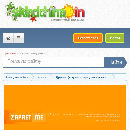
☰
Регистрация
Войти
Правила
Служба поддержки
Найти
Складчина биз
Бизнес
Другое (коучинг, продюсирование, сетевой б
Скачать Нечто. Восьмой сезон (Михаил Дашкиев, Андрей Калашников)