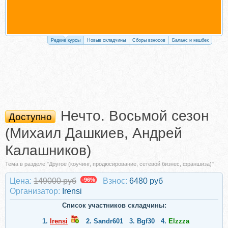
Редкие курсы
Новые складчины
Сборы взносов
Баланс и кешбек
Нечто. Восьмой сезон
Доступно
(Михаил Дашкиев, Андрей
Калашников)
Тема в разделе "Другое (коучинг, продюсирование, сетевой бизнес, франшиза)"
Цена:
149000 руб
-96%
Взнос:
6480 руб
Организатор:
Irensi
Список участников складчины:
1.
Irensi
2.
Sandr601
3.
Bgf30
4.
Elzzza