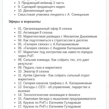
3. Продающий вебинар 2 часть
9. Сценарий продающего видео
10. Декомпозиция цели
Смысловая упаковка лендинга с А. Синицыным
Эфиры и воркшопы
01. Организационный эфир 8 сезона
02. Активация 8 сезона
03. Маркетинговая разведка с Михаилом Дашкиевым
04. Как подготовиться к стратсессии в десятке
05. «Галерея связок» с А.Калашниковым
06. «Галерея связок» с Андреем Калашниковым
07. Маркетинг под контролем как навести порядок
через РнП
08. Сильная команда. Как собрать тех, кто дает
результат
09. Педаль газа в маркетинге
10. Экватор 8 сезона
11. Артём Цветков - Как собрать сильный отдел
маркетинга
12. Галерея каналов трафика с А. Калашниковым
13. Беседы с СЕО - об управлении, лидерстве и
вызовах
14. Технологические инновации в бизнесе
15. Ламповая беседа о мышлении предпринимателя
16. Кружок по РнП с Евгением Гулидовым
17. Кружок по РнП с Евгением Гулидовым